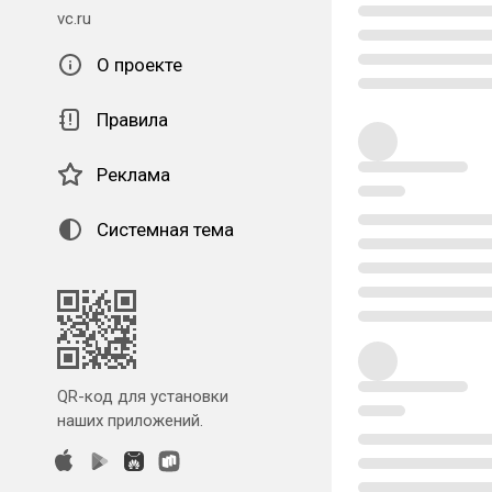
vc.ru
О проекте
Правила
Реклама
Системная тема
QR-код для установки
наших приложений.