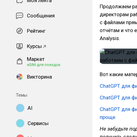
Моя лента
Продолжаем ра
директорам раб
Сообщения
с файлами прям
отчётам и что 
Рейтинг
Analysis.
Курсы
Маркет
eSIM для поездок
Вот какие мат
Викторина
ChatGPT для ф
Темы
ChatGPT для ф
AI
ChatGPT для фи
проще
Сервисы
Не забудьте по
получить следу