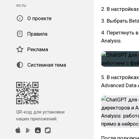
vc.ru
2. В настройках
О проекте
3. Выбрать Beta
4. Перетянуть 
Правила
Analysis.
Реклама
Системная тема
5. В настройка
Advanced Data A
QR-код для установки
наших приложений.
После подключе