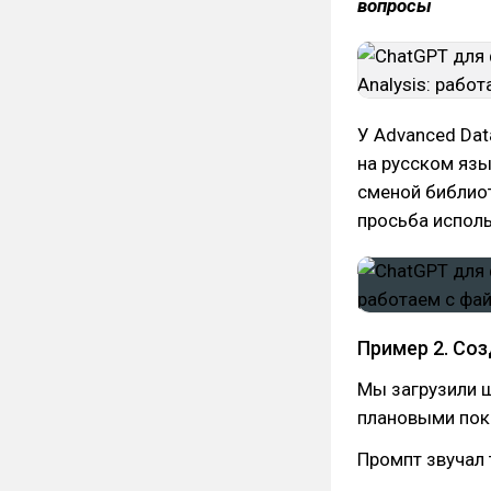
вопросы
У Advanced Dat
на русском яз
сменой библиот
просьба испол
Пример 2. Со
Мы загрузили ш
плановыми пока
Промпт звучал 