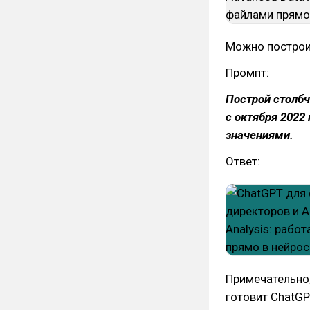
Можно построит
Промпт:
Построй столб
с октября 2022
значениями.
Ответ:
Примечательно,
готовит ChatGP