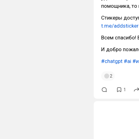
помощника, то 
Стикеры доступ
t.me/addsticke
Всем спасибо! 
И добро пожал
#chatgpt
#ai
#и
2
1