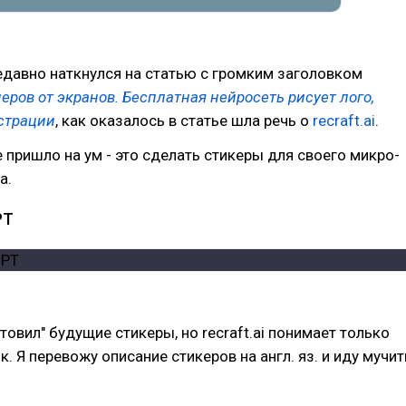
едавно наткнулся на статью с громким заголовком
еров от экранов. Бесплатная нейросеть рисует лого,
страции
, как оказалось в статье шла речь о
recraft.ai
.
е пришло на ум - это сделать стикеры для своего микро-
а.
PT
товил" будущие стикеры, но recraft.ai понимает только
. Я перевожу описание стикеров на англ. яз. и иду мучит