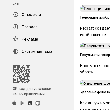
vc.ru
О проекте
Генерация изобра
Правила
Recraft создае
изображение, к
Реклама
Системная тема
Результаты генера
Напомню я созд
убрать.
QR-код для установки
Удаление фона на
наших приложений.
Как вы уже мог
нажатии на кот