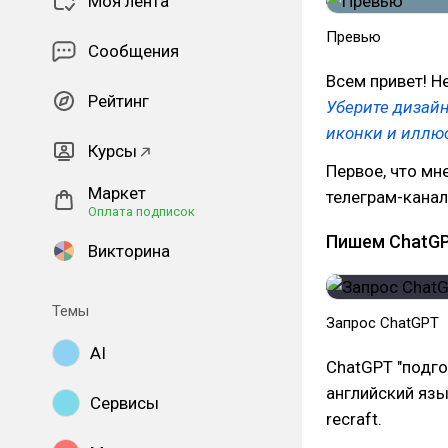
Моя лента
Превью
Сообщения
Всем привет! Н
Рейтинг
Уберите дизайн
иконки и иллю
Курсы
Первое, что мн
Маркет
телеграм-канал
Оплата подписок
Пишем ChatG
Викторина
Темы
Запрос ChatGPT
AI
ChatGPT "подго
английский язык
Сервисы
recraft.