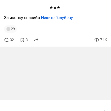
За иконку спасибо
Никите Голубеву
.
29
32
3
7.1K