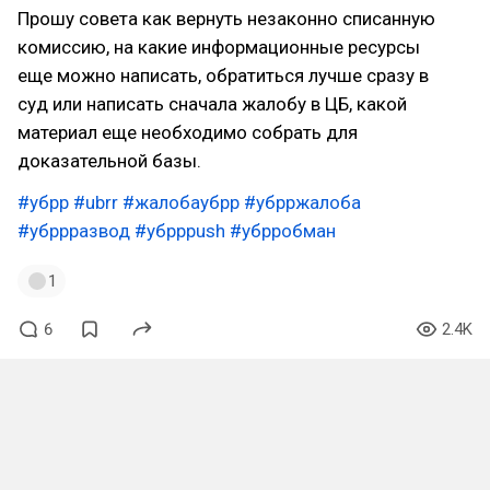
Прошу совета как вернуть незаконно списанную
комиссию, на какие информационные ресурсы
еще можно написать, обратиться лучше сразу в
суд или написать сначала жалобу в ЦБ, какой
материал еще необходимо собрать для
доказательной базы.
#убрр
#ubrr
#жалобаубрр
#убрржалоба
#убррразвод
#убррpush
#убрробман
1
6
2.4K