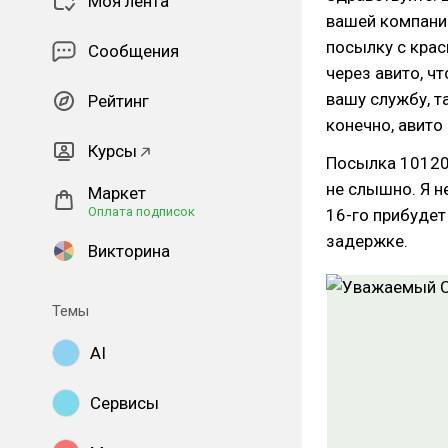
Моя лента
вашей компание
посылку с кра
Сообщения
через авито, ч
вашу службу, т
Рейтинг
конечно, авито
Курсы
Посылка 10120
не слышно. Я н
Маркет
Оплата подписок
16-го прибудет 
задержке.
Викторина
Темы
AI
Сервисы