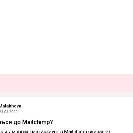
 Malakhova
23.03.2022
ться до Mailchimp?
к и у многих, наш аккаунт в Mailchimp оказался