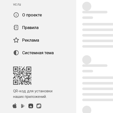
vc.ru
О проекте
Правила
Реклама
Системная тема
QR-код для установки
наших приложений.