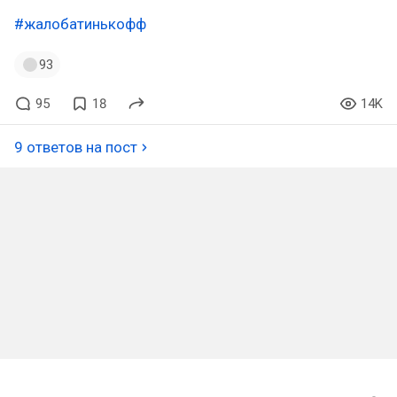
#жалобатинькофф
93
95
18
14K
9 ответов на пост