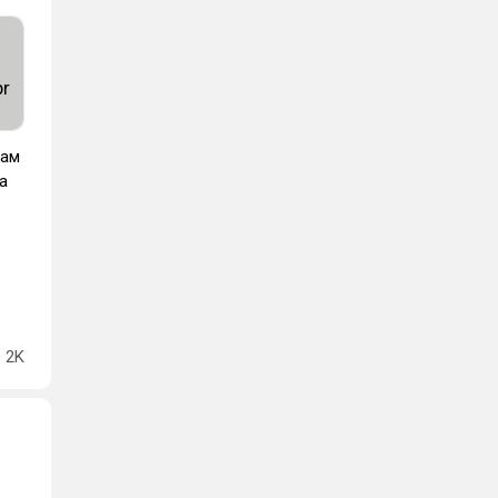
вам
а
2K