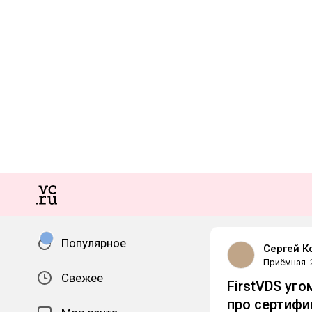
Популярное
Сергей К
Приёмная
Свежее
FirstVDS уго
про сертифи