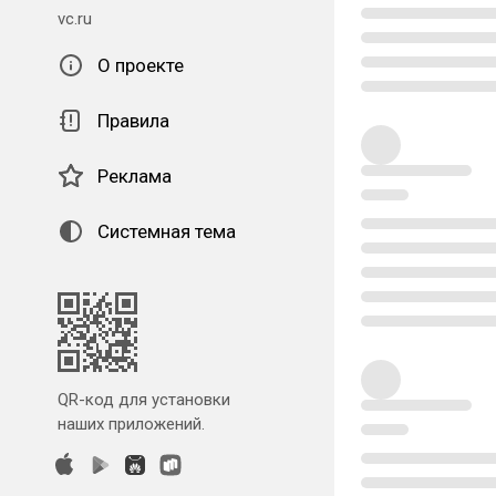
vc.ru
О проекте
Правила
Реклама
Системная тема
QR-код для установки
наших приложений.