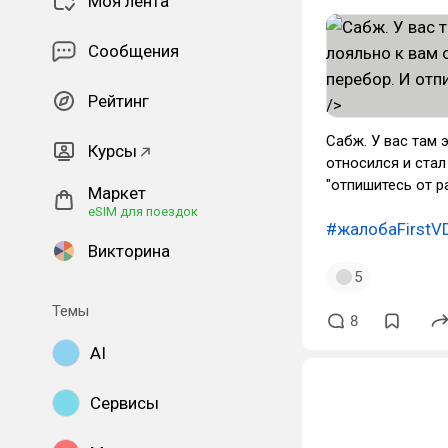
Моя лента
Сообщения
Рейтинг
Сабж. У вас там
Курсы
относился и стал
"отпишитесь от р
Маркет
eSIM для поездок
#жалобаFirstV
Викторина
5
Темы
8
AI
Сервисы