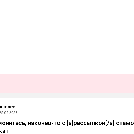
ошелев
25.05.2023
монитесь, наконец-то с [s]рассылкой[/s] спам
кат!