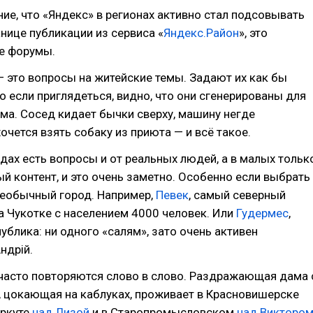
ие, что «Яндекс» в регионах активно стал подсовывать
анице публикации из сервиса «
Яндекс.Район
», это
е форумы.
 это вопросы на житейские темы. Задают их как бы
о если приглядеться, видно, что они сгенерированы для
ма. Сосед кидает бычки сверху, машину негде
хочется взять собаку из приюта — и всё такое.
дах есть вопросы и от реальных людей, а в малых тольк
й контент, и это очень заметно. Особенно если выбрать
необычный город. Например,
Певек
, самый северный
а Чукотке с населением 4000 человек. Или
Гудермес
,
ублика: ни одного «салям», зато очень активен
ндрiй.
часто повторяются слово в слово. Раздражающая дама 
, цокающая на каблуках, проживает в Красновишерске
оркуте
над Лизой
и в Старопромысловском
над Викторо