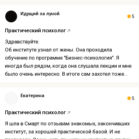
Идущий за луной
5
Практический психолог
Здравствуйте.
Об институте узнал от жены. Она проходила
обучение по программе "Бизнес-психология". Я
иногда был рядом, когда она слушала лекции и мне
было очень интересно. В итоге сам захотел тоже
пойти на обучение психологии.
Для себя выбрал сначала направление клинический
Екатерина
психолог, потому что показалось наиболее
5
отвечающее моим интересам по наполнению, но
Практический психолог
менеджер отговорила и предложила другой курс -
практической психологии. Большое спасибо ей за
Я шла в Смарт по отзывам знакомых, закончивших
это, потому что теперь я знаю разницу между
институт, за хорошей практической базой. И не
направлениями и понимаю, что клиническая