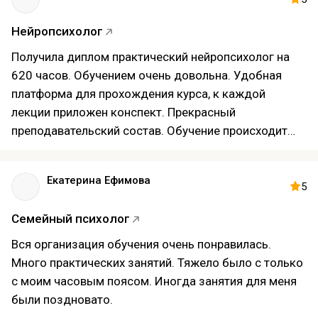
проходить более узкие курсы (птср, кпт и так далее)
Нейропсихолог
Получила диплом практический нейропсихолог на
620 часов. Обучением очень довольна. Удобная
платформа для прохождения курса, к каждой
лекции приложен конспект. Прекрасный
преподавательский состав. Обучение происходит
онлайн, что позволяет слушать лекции в любое
время и месте.
Екатерина Ефимова
Для меня не хватило очной стажировки, хотелось
5
бы сразу отрабатывать навыки на детях.
Семейный психолог
Вся организация обучения очень понравилась.
Много практических занятий. Тяжело было с только
с моим часовым поясом. Иногда занятия для меня
были поздновато.