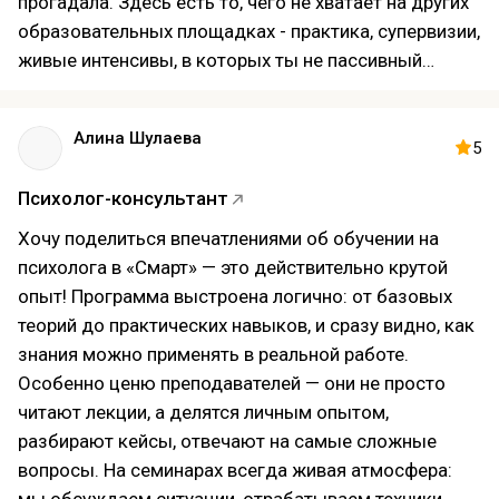
прогадала. Здесь есть то, чего не хватает на других
психология мне была бы не интересна.
образовательных площадках - практика, супервизии,
В обучении понравилось, что оно онлайн и можно
живые интенсивы, в которых ты не пассивный
проходить в своем комфортном темпе. На курсе по
слушатель, а активный участник. Также для меня
практической психологии плотное наполнение от
огромный плюс - вовлеченность в
Алина Шулаева
базовой психологии до нейробиологии (этот раздел
проф.сообщество, где я всегда могу получить
5
мне очень понравился).
поддержку, доп навыки и ориентацию на будущий
Психолог-консультант
Много практических занятий по зуму с отработкой
вектор развития.
техник. Первые разы было страшно, но варианта
Хочу поделиться впечатлениями об обучении на
пройти курс без практики нет, поэтому приходилось
психолога в «Смарт» — это действительно крутой
и это было классно. Менторы на занятиях мягко
опыт! Программа выстроена логично: от базовых
ведут, помогают, что помогает не так сильно
теорий до практических навыков, и сразу видно, как
переживать, если что-то не получается.
знания можно применять в реальной работе.
Отзывчивая поддержка, быстро отвечают,
Особенно ценю преподавателей — они не просто
консультируют.
читают лекции, а делятся личным опытом,
Вот-вот получаю диплом и начинаю практику.
разбирают кейсы, отвечают на самые сложные
У меня все, спасибо!
вопросы. На семинарах всегда живая атмосфера: