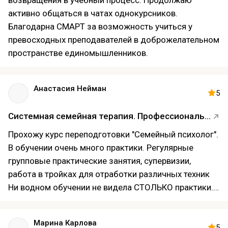
возвращения в учебный процесс. Продолжаю
активно общаться в чатах однокурсников.
Благодарна СМАРТ за возможность учиться у
превосходных преподавателей в доброжелательном
пространстве единомышленников.
Анастасия Нейман
5
Системная семейная терапия. Профессиональное обучение семейных психологов
Прохожу курс переподготовки "Семейный психолог".
В обучении очень много практики. Регулярные
групповые практические занятия, супервизии,
работа в тройках для отработки различных техник
Ни водном обучении не видела СТОЛЬКО практики.
Это не может не радовать, потому что да, теория
важна, но без практики в психологии никуда.
Марина Карлова
После получения общей переподготовки буду
5