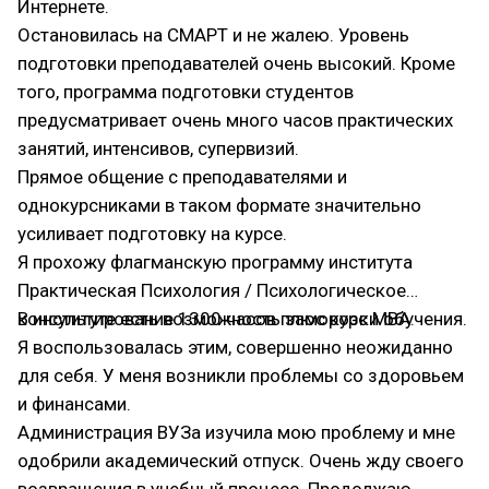
Интернете.
Остановилась на СМАРТ и не жалею. Уровень
подготовки преподавателей очень высокий. Кроме
того, программа подготовки студентов
предусматривает очень много часов практических
занятий, интенсивов, супервизий.
Прямое общение с преподавателями и
однокурсниками в таком формате значительно
усиливает подготовку на курсе.
Я прохожу флагманскую программу института
Практическая Психология / Психологическое
консультирование 1300 часов плюс курс MBA.
В институте есть возможность заморозки обучения.
Я воспользовалась этим, совершенно неожиданно
для себя. У меня возникли проблемы со здоровьем
и финансами.
Администрация ВУЗа изучила мою проблему и мне
одобрили академический отпуск. Очень жду своего