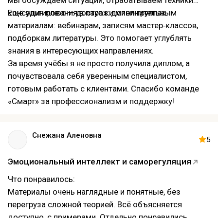
мы обсуждаем ситуации, отрабатываем техники
консультирования в парах и мини‑группах.
Ещё один плюс — доступ к дополнительным
материалам: вебинарам, записям мастер‑классов,
подборкам литературы. Это помогает углублять
знания в интересующих направлениях.
За время учёбы я не просто получила диплом, а
почувствовала себя уверенным специалистом,
готовым работать с клиентами. Спасибо команде
«Смарт» за профессионализм и поддержку!
Снежана Аленовна
5
Эмоциональный интеллект и саморегуляция
Что понравилось:
Материалы очень наглядные и понятные, без
перегруза сложной теорией. Всё объясняется
доступно, с примерами. Отдельно понравились