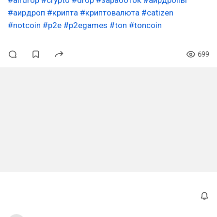
#airdrop
#crypto
#drop
#заработок
#аирдропы
#аирдроп
#крипта
#криптовалюта
#catizen
#notcoin
#p2e
#p2egames
#ton
#toncoin
699