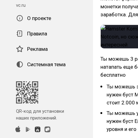
vc.ru
монетки получа
заработка. Для
О проекте
Правила
Реклама
Ты можешь 3 ра
Системная тема
натапать еще б
бесплатно
Ты можешь з
нужен буст M
стоит 2.000 
QR-код для установки
Ты можешь у
наших приложений.
нужен буст E
уровня и его