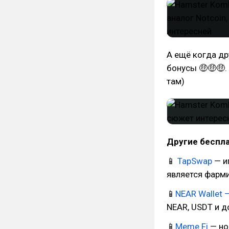
А ещё когда др
бонусы 🤑🤑🤑.
там)
Другие беспла
📱
TapSwap
— и
является фарми
📱
NEAR Wallet 
NEAR, USDT и 
📱
Meme Fi
— но