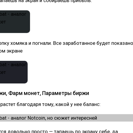
тапаешь на экран и собираешь прибыль.
ку хомяка и погнали. Все заработанное будет показан
ом экране
жи, Фарм монет, Параметры биржи
растет благодаря тому, какой у нее баланс:
я довольно просто — тапаешь по экрану себе, да