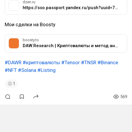
dzen.ru
https://sso.passport.yandex.ru/push?uuid=71e0051d-4b39-4791-a42a-e779c367e72f&amp;retpath=https%3A%2F%2Fdzen.ru%2Fdawr
Мои сделки на Boosty
boosty.to
DAW.Research | Криптовалюты и метод анализа DAWR - Криптовалюты через метод анализа DAWR.
#DAWR
#криптовалюты
#Tensor
#TNSR
#Binance
#NFT
#Solana
#Listing
1
569