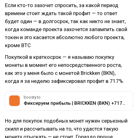
Если кто-то захочет спросить, за какой период
времени стоит ждать такой профит — то ответ
будет один — в долгосрок, так как никто не знает,
когда команде проекта захочется запампить свой
токен и это касается абсолютно любого проекта,
кроме BTC
Покупкой в краткосрок — я называю покупку
монеты в момент его непосредственного роста,
как это у меня было с монетой Brickken (BKN),
когда я за неделю зафиксировал профит в 717%.
boosty.to
Фиксируем прибыль | BRICKKEN (BKN) +717% - DAW.Research | Криптовалюты и метод анализа DAWR
Но для покупок подобных монет нужен серьезный
скилл и рассчитывать на то, что удастся такую
монету отыскать — не стоит. Гораздо проще