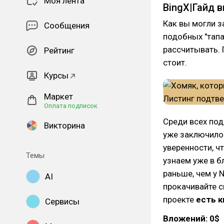
Моя лента
BingX|Гайд 
Как вы могли з
Сообщения
подобных "тапал
рассчитывать. 
Рейтинг
стоит.
Курсы
Маркет
Оплата подписок
Среди всех под
Викторина
уже заключило
уверенности, ч
Темы
узнаем уже в 
раньше, чем у 
AI
прокачивайте с
проекте
есть к
Сервисы
Вложений: 0$