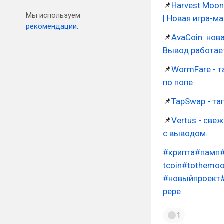
📌
Harvest Moon 
Мы используем
| Новая игра-ма
рекомендации.
📌
AvaCoin: нова
Вывод работает
📌
WormFare - т
по попе
📌
TapSwap - тап
📌
Vertus - све
с выводом.
#крипта
#памп
tcoin
#tothemo
#новыйпроект
pepe
1