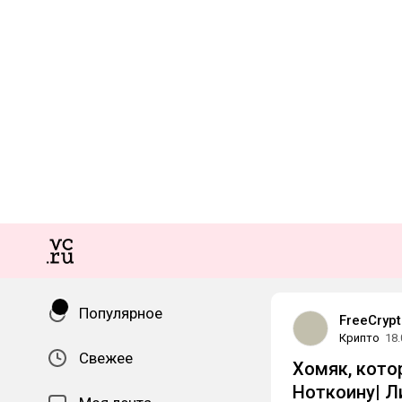
Популярное
FreeCryp
Крипто
18.
Свежее
Хомяк, кото
Ноткоину| Л