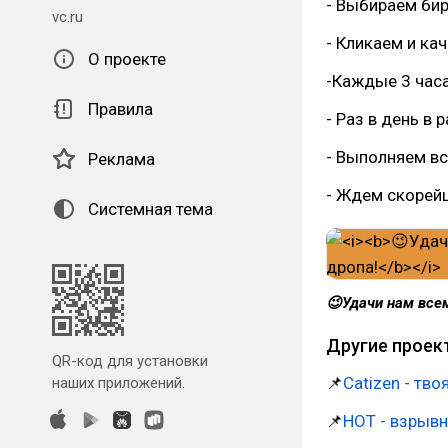
- Выбираем бир
vc.ru
- Кликаем и ка
О проекте
-Каждые 3 час
Правила
- Раз в день в
- Выполняем вс
Реклама
- Ждем скорей
Системная тема
😉Удачи нам всем
Другие проек
QR-код для установки
📌
Catizen - тв
наших приложений.
📌
HOT - взрывн