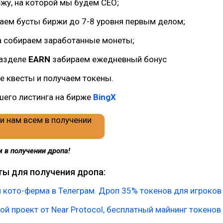
жу, на которой мы будем CEO;
чаем бусты биржи до 7-8 уровня первым делом;
а собираем заработанные монеты;
 разделе
EARN
забираем ежедневный бонус
е квесты и получаем токены.
шего листинга на бирже
BingX
 в получении дропа!
ты для получения дропа:
оя кото-ферма в Телеграм. Дроп 35% токенов для игроков
ой проект от Near Protocol, бесплатный майнинг токенов