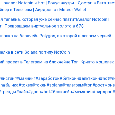
- аналог Notcoin и Hot | Бонус внутри - Доступ в Бета-тес
йнер в Телеграм | Аирдроп от Meteor Wallet
я тапалка, которая уже сейчас платит|Аналог Notcoin |
 | Превращаем виртуальное золото в 67$
апалка на блокчейн Polygon, в которой шлепаем червей
алка в сети Solana по типу NotCoin
жий проект в Телеграм на блокчейне Ton. Крипто-кошелек
#листинг
#майнинг
#заработок
#биткоин
#альткоин
#not
#n
on
#бычка
#token
#токен
#solana
#телеграм
#ton
#ростмоне
#тренды
#хайп
#дроп
#hot
#блокчейн
#мемкоин
#аирдроп