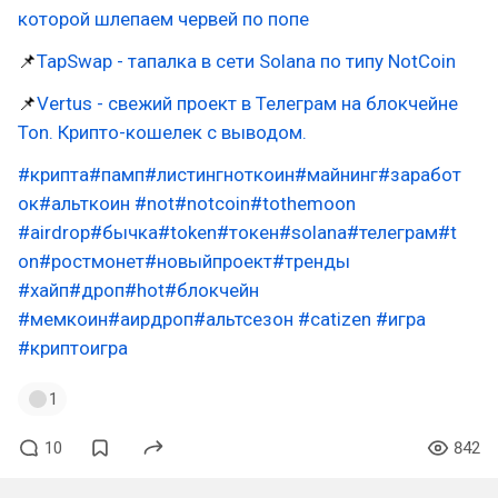
которой шлепаем червей по попе
📌
TapSwap - тапалка в сети Solana по типу NotCoin
📌
Vertus - свежий проект в Телеграм на блокчейне
Ton. Крипто-кошелек с выводом.
#крипта
#памп
#листингноткоин
#майнинг
#заработ
ок
#альткоин
#not
#notcoin
#tothemoon
#airdrop
#бычка
#token
#токен
#solana
#телеграм
#t
on
#ростмонет
#новыйпроект
#тренды
#хайп
#дроп
#hot
#блокчейн
#мемкоин
#аирдроп
#альтсезон
#catizen
#игра
#криптоигра
1
10
842