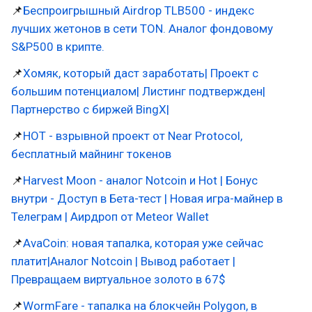
📌
Беспроигрышный Airdrop TLB500 - индекс
лучших жетонов в сети TON. Аналог фондовому
S&P500 в крипте.
📌
Хомяк, который даст заработать| Проект с
большим потенциалом| Листинг подтвержден|
Партнерство с биржей BingX|
📌
HOT - взрывной проект от Near Protocol,
бесплатный майнинг токенов
📌
Harvest Moon - аналог Notcoin и Hot | Бонус
внутри - Доступ в Бета-тест | Новая игра-майнер в
Телеграм | Аирдроп от Meteor Wallet
📌
AvaCoin: новая тапалка, которая уже сейчас
платит|Аналог Notcoin | Вывод работает |
Превращаем виртуальное золото в 67$
📌
WormFare - тапалка на блокчейн Polygon, в