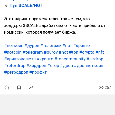
🔹
Пул SCALE/NOT
Этот вариант примечателен также тем, что
холдеры $SCALE зарабатывают часть прибыли от
комиссий, которая получает биржа.
#ноткоин
#дуров
#телеграм
#нот
#крипто
#notcoin
#telegram
#durov
#not
#ton
#crypto
#nft
#криптовалюта
#крипто
#toncommunity
#airdrop
#retordrop
#аирдроп
#drop
#дроп
#дропноткоин
#ретродроп
#профит
257