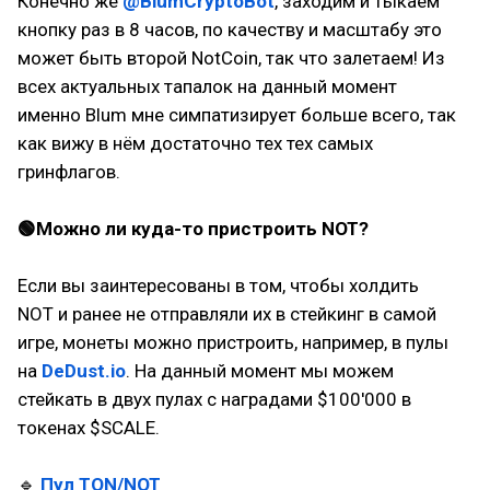
Конечно же
@BlumCryptoBot
, заходим и тыкаем
кнопку раз в 8 часов, по качеству и масштабу это
может быть второй NotCoin, так что залетаем! Из
всех актуальных тапалок на данный момент
именно Blum мне симпатизирует больше всего, так
как вижу в нём достаточно тех тех самых
гринфлагов.
🟢Можно ли куда-то пристроить NOT?
Если вы заинтересованы в том, чтобы холдить
NOT и ранее не отправляли их в стейкинг в самой
игре, монеты можно пристроить, например, в пулы
на
DeDust.io
. На данный момент мы можем
стейкать в двух пулах с наградами $100'000 в
токенах $SCALE.
🔹
Пул TON/NOT