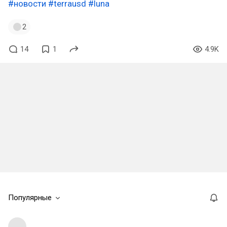
#новости
#terrausd
#luna
2
14
1
4.9K
Популярные