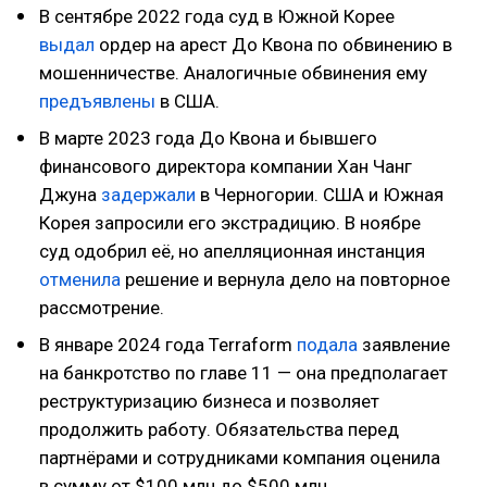
В сентябре 2022 года суд в Южной Корее
выдал
ордер на арест До Квона по обвинению в
мошенничестве. Аналогичные обвинения ему
предъявлены
в США.
В марте 2023 года До Квона и бывшего
финансового директора компании Хан Чанг
Джуна
задержали
в Черногории. США и Южная
Корея запросили его экстрадицию. В ноябре
суд одобрил её, но апелляционная инстанция
отменила
решение и вернула дело на повторное
рассмотрение.
В январе 2024 года Terraform
подала
заявление
на банкротство по главе 11 — она предполагает
реструктуризацию бизнеса и позволяет
продолжить работу. Обязательства перед
партнёрами и сотрудниками компания оценила
в сумму от $100 млн до $500 млн.