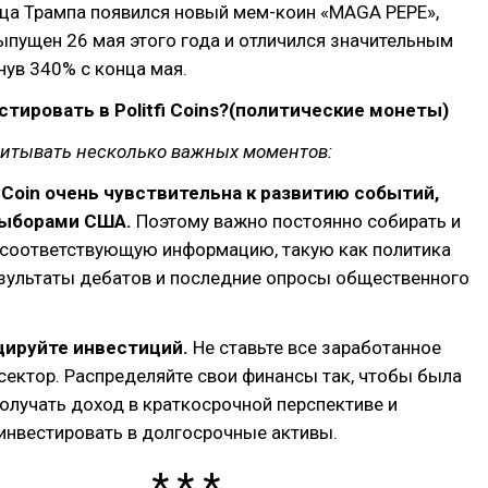
ица Трампа появился новый мем-коин «MAGA PEPE»,
пущен 26 мая этого года и отличился значительным
нув 340% с конца мая.
стировать в Politfi Coins?(политические монеты)
читывать несколько важных моментов:
Fi Coin очень чувствительна к развитию событий,
выборами США.
Поэтому важно постоянно собирать и
 соответствующую информацию, такую как политика
езультаты дебатов и последние опросы общественного
цируйте инвестиций.
Не ставьте все заработанное
 сектор. Распределяйте свои финансы так, чтобы была
лучать доход в краткосрочной перспективе и
инвестировать в долгосрочные активы.