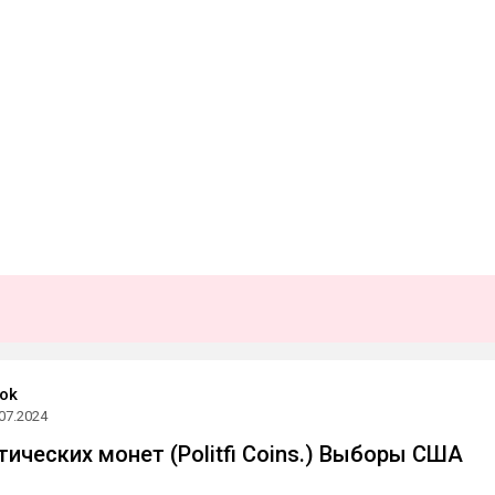
ook
07.2024
тических монет (Politfi Coins.) Выборы США