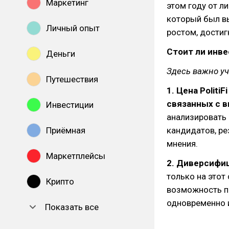
Маркетинг
этом году от л
который был вы
Личный опыт
ростом, достиг
Стоит ли инве
Деньги
Здесь важно у
Путешествия
1. Цена Politi
связанных с 
Инвестиции
анализировать
Приёмная
кандидатов, р
мнения.
Маркетплейсы
2. Диверсифи
только на этот
Крипто
возможность по
одновременно 
Показать все