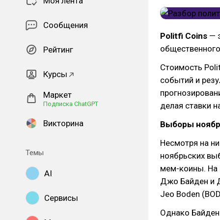
Моя лента
Сообщения
Politfi Coins
— 
общественного 
Рейтинг
Стоимость Poli
Курсы
событий и резу
прогнозировани
Маркет
Подписка ChatGPT
делая ставки н
Викторина
Выборы ноября
Несмотря на ни
Темы
ноябрьских вы
мем-коины. На 
AI
Джо Байден и Д
Jeo Boden (BOD
Сервисы
Однако Байден 