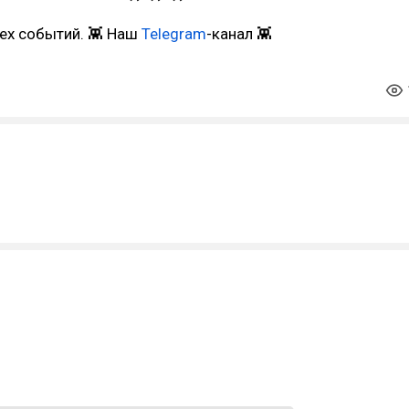
сех событий. 👾 Наш
Telegram
-канал 👾