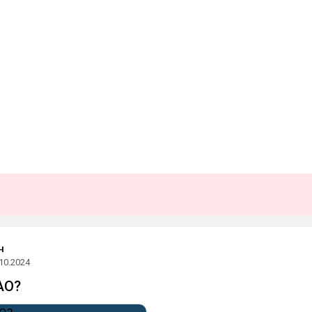
н
10.2024
AO?