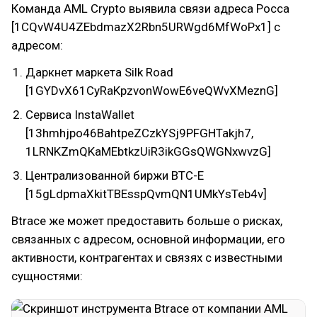
Команда AML Crypto выявила связи адреса Росса
[1CQvW4U4ZEbdmazX2Rbn5URWgd6M­fWoPx1] с
адресом:
Даркнет маркета Silk Road
[1GYDvX61CyRaKpzvonWowE6veQ­WvXMeznG]
Сервиса InstaWallet
[13hmhjpo46BahtpeZCzkYSj9PFGH­Takjh7,
1LRNKZmQKaMEbtkzUiR3ikGGsQW­GNxwvzG]
Централизованной биржи BTC-E
[15gLdpmaXkitTBEsspQvmQN1UMk­YsTeb4v]
Btrace же может предоставить больше о рисках,
связанных с адресом, основной информации, его
активности, контрагентах и связях с известными
сущностями: