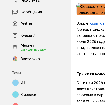
Моя лента
Сообщения
Вокруг
криптов
Рейтинг
"сечешь фишку":
Курсы
запрещают окон
июля 2026 года
Маркет
юридических сл
eSIM для поездок
что теперь гро
Викторина
Темы
Три кита нов
С 1 июля 2026 
AI
дают криптовал
Сервисы
плюсами и сер
владеть и инве