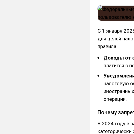
С 1 января 20
для целей нало
правила:
Доходы от 
платится с 
Уведомлени
налоговую о
иностранных
операции.
Почему запре
В 2024 году в 
категорически