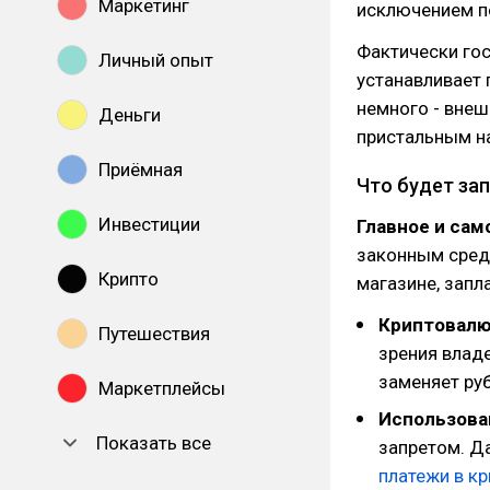
Маркетинг
исключением п
Фактически гос
Личный опыт
устанавливает
немного - внеш
Деньги
пристальным н
Приёмная
Что будет за
Инвестиции
Главное и сам
законным средс
Крипто
магазине, запл
Криптовал
Путешествия
зрения владе
заменяет руб
Маркетплейсы
Использова
Показать все
запретом. Д
платежи в к