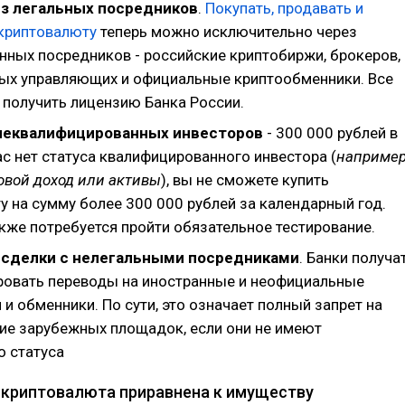
ез легальных посредников
.
Покупать, продавать и
криптовалюту
теперь можно исключительно через
нных посредников - российские криптобиржи, брокеров,
ых управляющих и официальные криптообменники. Все
 получить лицензию Банка России.
неквалифицированных инвесторов
- 300 000 рублей в
вас нет статуса квалифицированного инвестора (
например
овой доход или активы
), вы не сможете купить
у на сумму более 300 000 рублей за календарный год.
кже потребуется пройти обязательное тестирование.
сделки с нелегальными посредниками
. Банки получа
ровать переводы на иностранные и неофициальные
и обменники. По сути, это означает полный запрет на
ие зарубежных площадок, если они не имеют
о статуса
: криптовалюта приравнена к имуществу