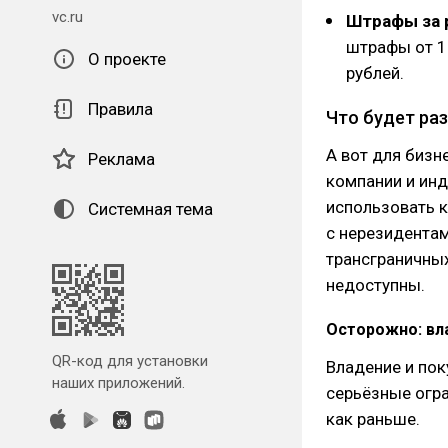
vc.ru
Штрафы за 
штрафы от 1
О проекте
рублей.
Правила
Что будет ра
А вот для бизн
Реклама
компании и ин
использовать 
Системная тема
с нерезидентам
трансграничны
недоступны.
Осторожно: вл
QR-код для установки
Владение и по
наших приложений.
серьёзные огра
как раньше.