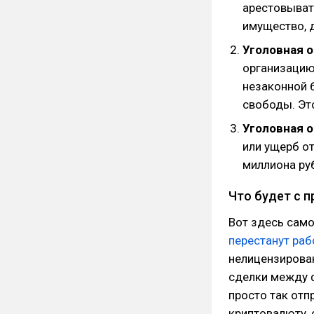
арестовыват
имущество, 
Уголовная 
организаци
незаконной 
свободы. Эт
Уголовная 
или ущерб о
миллиона руб
Что будет с 
Вот здесь само
перестанут раб
нелицензирова
сделки между ф
просто так отп
криптовалюту, 