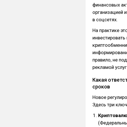
финансовых акт
организацией и
в соцсетях.
На практике эт
инвестировать 
криптообменни
информирование
правило, не по
рекламой услуг
Какая ответс
сроков
Новое регулир
Здесь три клю
Криптовалю
(Федеральны