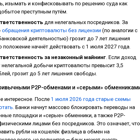
ь, изымать и конфисковывать по решению суда как
добытое преступным путём.
ответственность
для нелегальных посредников. За
ю
обращения криптовалюты без лицензии
(по аналогии с
банковской деятельностью) грозит до 7 лет лишения
о положение начнёт действовать с 1 июля 2027 года.
ответственность за незаконный майнинг
. Если доход
т нелегальной добычи криптовалюты превысит 3,5
лей, грозит до 5 лет лишения свободы.
привычными P2P-обменами и «серыми» обменникам
е интересное. После
1 июля 2026 года старые схемы
отать
. Банки начнут массово блокировать переводы на
нные площадки и «серые» обменники, а также P2P-
изическими лицами без посредников. Это означает, что
равить рубли на кошелёк физлица в обмен на
скорее всего, не получится — банк может счесть