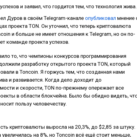
спехов и заявил, что гордится тем, что технология жива.
ел Дуров в своём Telegram-канале
опубликовал
мнение 
ах проекта TON. Он уточнил, что теперь криптовалюта
coin и больше не имеет отношения к Telegram, но он по-
ет команде проекта успехов.
ило то, что чемпионы конкурсов программирования
должили разработку открытого проекта TON, который
овали в Toncoin. Я горжусь тем, что созданная нами
ива и развивается. Когда дело доходит до
ости и скорости, TON по-прежнему опережает все
оекты в области блокчейна. Было бы обидно видеть, чт
иносит пользу человечеству.
сть криптовалюты выросла на 20,3%, до $2,85 за штуку.
 увеличилась на 8%, но Toncoin всё ещё стоит меньше,