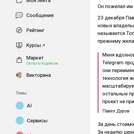
Моя лента
Он пожелал им у
Сообщения
23 декабря Пав
новых владельц
Рейтинг
называется Ton
прежнему жела
Курсы
Меня вдохнов
Маркет
Telegram про
Оплата подписок
они переимен
Викторина
технология ж
масштабируем
Темы
остальные пр
проект не пр
AI
Павел Дуров
Сервисы
За день стоимо
За неделю цена