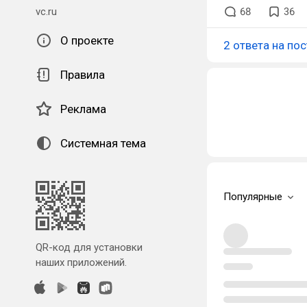
vc.ru
68
36
О проекте
2 ответа на пос
Правила
Реклама
Системная тема
Популярные
QR-код для установки
наших приложений.