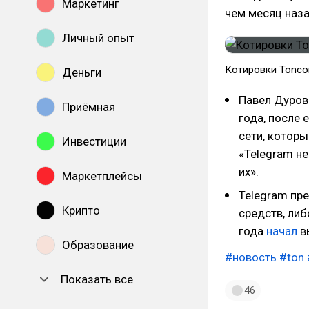
Маркетинг
чем месяц наза
Личный опыт
Котировки Toncoi
Деньги
Павел Дуро
Приёмная
года, после 
сети, которы
Инвестиции
«Telegram н
их».
Маркетплейсы
Telegram пр
Крипто
средств, либ
года
начал
в
Образование
#новость
#ton
Показать все
46