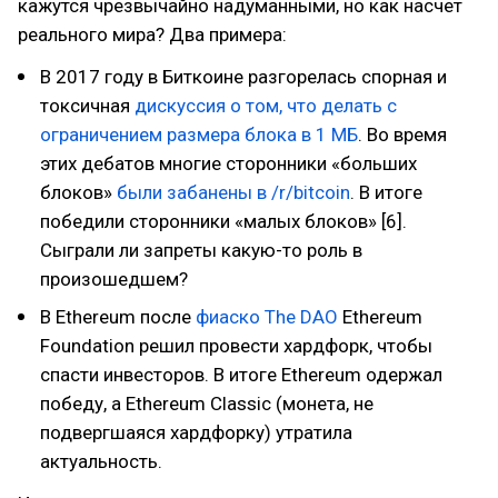
кажутся чрезвычайно надуманными, но как насчет
реального мира? Два примера:
В 2017 году в Биткоине разгорелась спорная и
токсичная
дискуссия о том, что делать с
ограничением размера блока в 1 МБ
. Во время
этих дебатов многие сторонники «больших
блоков»
были забанены в /r/bitcoin
. В итоге
победили сторонники «малых блоков» [6].
Сыграли ли запреты какую-то роль в
произошедшем?
В Ethereum после
фиаско The DAO
Ethereum
Foundation решил провести хардфорк, чтобы
спасти инвесторов. В итоге Ethereum одержал
победу, а Ethereum Classic (монета, не
подвергшаяся хардфорку) утратила
актуальность.