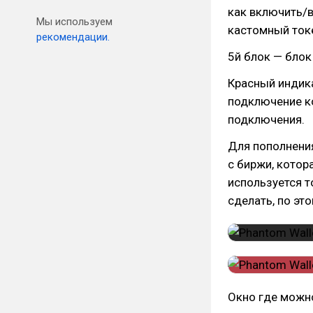
как включить/в
Мы используем
кастомный ток
рекомендации.
5й блок — бло
Красный индика
подключение ко
подключения.
Для пополнени
с биржи, котор
используется т
сделать, по эт
Окно где можно