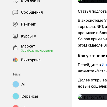
Моя лента
Статья подготв
Сообщения
В экосистеме 
Рейтинг
торговля, NFT
проникли в бло
Курсы
Solana примерн
этом смысле S
Маркет
Зарубежные сервисы
Как установи
Викторина
Перейдите в
Ин
нажмите «Устан
Темы
Далее открывае
AI
новый кошелёк
Сервисы