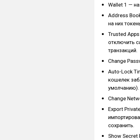
Wallet 1 — н
Address Book
на них токен
Trusted App
отключить са
транзакций.
Change Pass
Auto-Lock Ti
кошелек забл
умолчанию).
Change Netwo
Export Priva
импортирова
сохранить.
Show Secret 