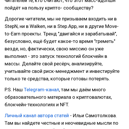
читателей те, кто считают, что этот масс-адопшн
пойдёт на пользу крипто- сообществу?
Дорогие читатели, мы не призываем входить ни в
StepN, ни в Walken, ни в Step.App, ни в другие Move-
to-Earn проекты. Тренд "двигайся и зарабатывай",
безусловно, ещё будет какое-то время "греметь"
везде, но, фактически, свою миссию он уже
выполнил - это запуск технологий блокчейн в
массы. Делайте свой ресёрч, анализируйте,
учитывайте свой риск-менеджмент и инвестируйте
только те средства, которые готовы потерять.
P.S. Наш
Telegram-канал
, там мы даём много
образовательного материала о криптовалютах,
блокчейн-технологиях и NFT.
Личный канал автора статей
- Ильи Самотолкова.
Там вы найдете честные и неочевидные мысли по