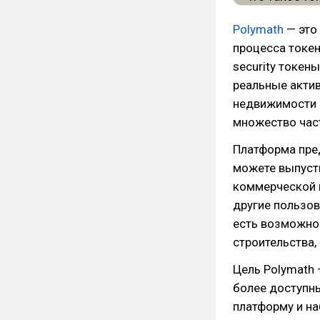
Polymath
— это
процесса токен
security токен
реальные акти
недвижимости —
множество част
Платформа пред
можете выпуст
коммерческой н
другие пользов
есть возможно
строительства,
Цель Polymath 
более доступн
платформу и на