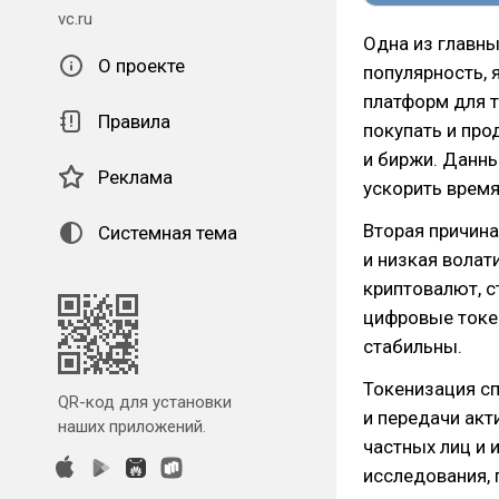
vc.ru
Одна из главны
О проекте
популярность,
платформ для т
Правила
покупать и про
и биржи. Данн
Реклама
ускорить время
Вторая причин
Системная тема
и низкая волат
криптовалют, с
цифровые токен
стабильны.
Токенизация с
QR-код для установки
и передачи акт
наших приложений.
частных лиц и 
исследования, 