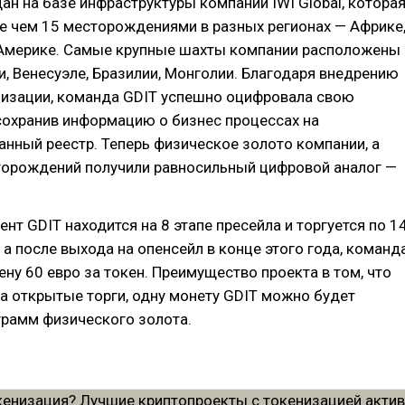
ан на базе инфраструктуры компании IWI Global, котора
е чем 15 месторождениями в разных регионах — Африке
Америке. Самые крупные шахты компании расположены
ии, Венесуэле, Бразилии, Монголии. Благодаря внедрению
низации, команда GDIT успешно оцифровала свою
сохранив информацию о бизнес процессах на
нный реестр. Теперь физическое золото компании, а
торождений получили равносильный цифровой аналог —
нт GDIT находится на 8 этапе пресейла и торгуется по 1
, а после выхода на опенсейл в конце этого года, команд
ену 60 евро за токен. Преимущество проекта в том, что
а открытые торги, одну монету GDIT можно будет
грамм физического золота.