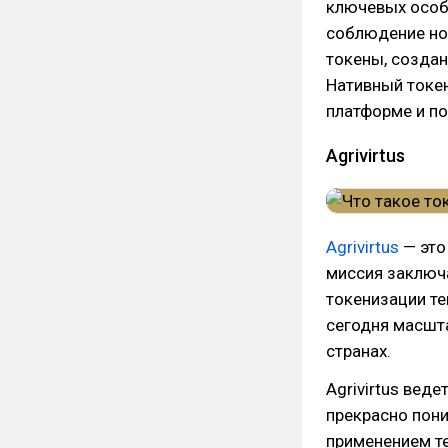
ключевых особе
соблюдение нор
токены, создан
Нативный токен
платформе и по
Agrivirtus
Agrivirtus
— это
миссия заключа
токенизации те
сегодня масшт
странах.
Agrivirtus вед
прекрасно пони
применением т