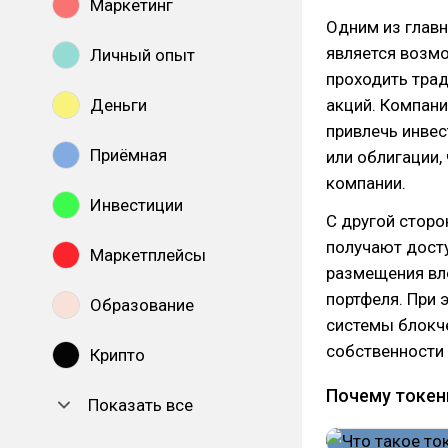
Маркетинг
Одним из глав
является возм
Личный опыт
проходить тра
Деньги
акций. Компани
привлечь инвес
Приёмная
или облигации,
компании.
Инвестиции
С другой сторо
получают досту
Маркетплейсы
размещения вл
портфеля. При 
Образование
системы блокч
собственности 
Крипто
Почему токен
Показать все