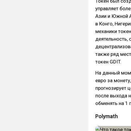
Токен был созд
управляет боле
Азии и Южной 
в Конго, Нигер
механики токе
деятельность, 
децентрализова
также ряд мес
токен GDIT.
На данный моме
евро за монету
прогнозирует ц
после выхода н
обменять на 1 
Polymath