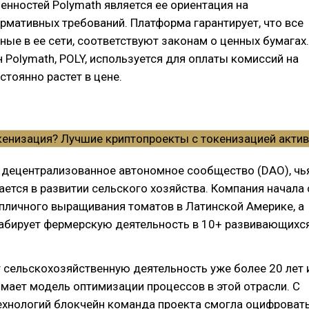
нностей Polymath является ее ориентация на
мативных требований. Платформа гарантирует, что все
ные в ее сети, соответствуют законам о ценных бумагах.
 Polymath, POLY, используется для оплаты комиссий на
стоянно растет в цене.
 децентрализованное автономное сообщество (DAO), чь
ется в развитии сельского хозяйства. Компания начала 
пличного выращивания томатов в Латинской Америке, а
абирует фермерскую деятельность в 10+ развивающихс
ет сельскохозяйственную деятельность уже более 20 лет 
мает модель оптимизации процессов в этой отрасли. С
ехнологий блокчейн команда проекта смогла оцифроват