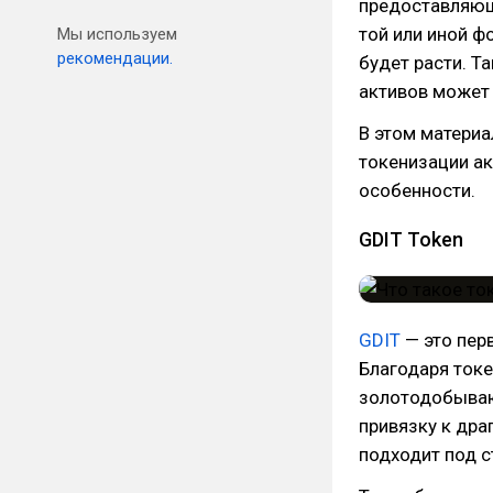
предоставляющ
той или иной ф
Мы используем
рекомендации.
будет расти. Т
активов может 
В этом материа
токенизации ак
особенности.
GDIT Token
GDIT
— это пер
Благодаря токе
золотодобываю
привязку к дра
подходит под с