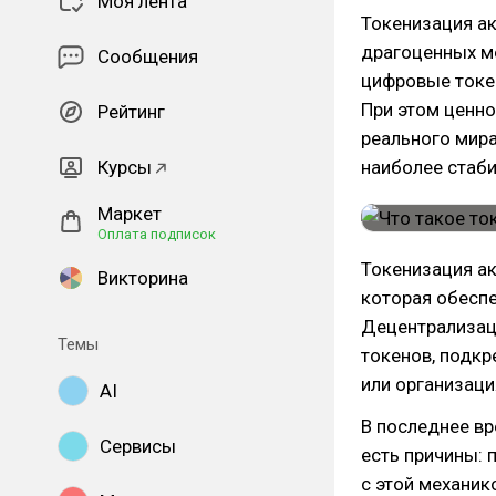
Моя лента
Токенизация ак
драгоценных ме
Сообщения
цифровые токе
При этом ценно
Рейтинг
реального мира
Курсы
наиболее стаб
Маркет
Оплата подписок
Токенизация ак
Викторина
которая обеспе
Децентрализаци
Темы
токенов, подкр
или организаци
AI
В последнее вр
Сервисы
есть причины: 
с этой механи