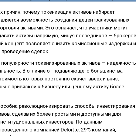
х причин, почему токенизация активов набирает
 является возможность создания децентрализованных
орговли активами. Это означает, что участники могут
давать активы напрямую, минуя посредников — брокеро
ый концепт позволяет снизить комиссионные издержки и
 проведение сделок.
а популярности токенизированных активов — надежность
ильность. В отличие от подавляющего большинства
тоимость которых постоянно скачет вверх и вниз,
ы с привязкой к бизнесу или ценному активу более
пособна революционизировать способы инвестирования
ивов, сделав их более простыми и доступными для
институциональных инвесторов. По данным
проведенного компанией Deloitte, 29% компаний,