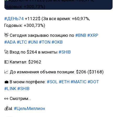
#ДЕНЬ74
+1122$ (За все время: +60,97%,
Годовых: +300,73%)
👋 Сегодня закрываю позицию по
#BNB
#XRP
#ADA
#LTC
#UNI
#TON
#OKB
🚀 Вход по $264 в монеты
#SHIB
💵 Капитал: $2962
📈 До изменения объема позиции: $206 ($3168)
💼 В моем портфеле:
#SOL
#ETH
#MATIC
#DOT
#LINK
#SHIB
👀 Смотрим…
💰📊
#ЦельМиллион