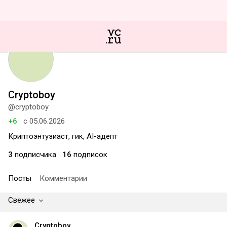
Cryptoboy
@cryptoboy
+6
с 05.06.2026
Криптоэнтузиаст, гик, AI-адепт
3
подписчика
16
подписок
Посты
Комментарии
Свежее
Cryptoboy