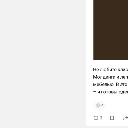
Не любите клас
Молдинги и леп
мебелью. В это
– и готовы сдел
4
3