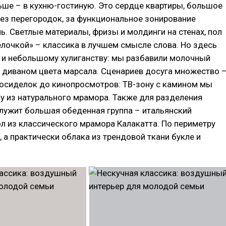
ше – в кухню-гостиную. Это сердце квартиры, большое
ез перегородок, за функциональное зонирование
ь. Светлые материалы, фризы и молдинги на стенах, пол
лочкой» – классика в лучшем смысле слова. Но здесь
 и небольшому хулиганству: мы разбавили молочный
 диваном цвета марсала. Сценариев досуга множество 
посиделок до кинопросмотров: ТВ-зону с камином мы
ну из натурального мрамора. Также для разделения
лужит большая обеденная группа – итальянский
л из классического мрамора Калакатта. По периметру
, а практически облака из трендовой ткани букле и