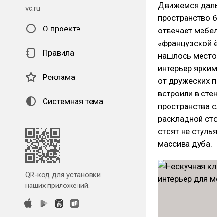
Движемся даль
vc.ru
пространство б
О проекте
отвечает мебел
«французской ё
Правила
нашлось место
интерьер ярким
Реклама
от дружеских 
встроили в сте
Системная тема
пространства с
раскладной сто
стоят не стулья
массива дуба.
QR-код для установки
наших приложений.