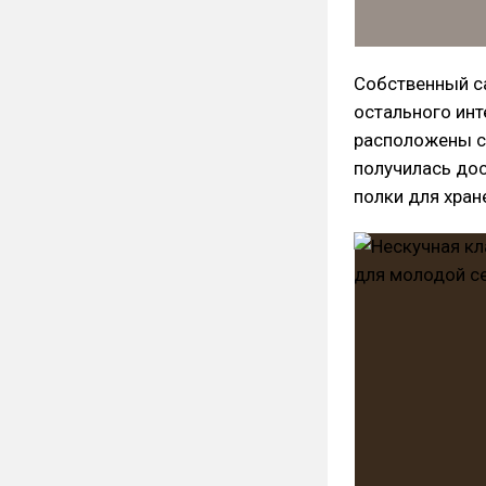
Собственный са
остального инт
расположены сб
получилась до
полки для хран