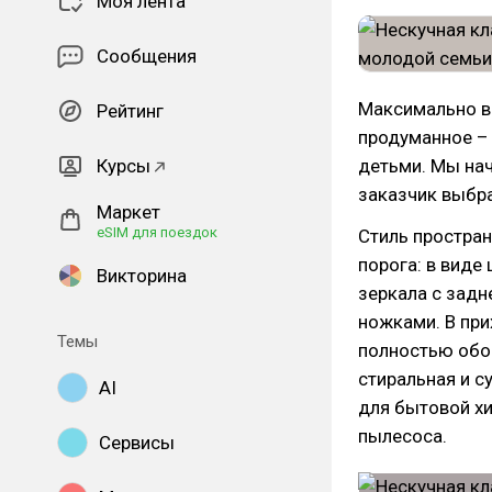
Моя лента
Сообщения
Максимально в
Рейтинг
продуманное –
Курсы
детьми. Мы нач
заказчик выбра
Маркет
eSIM для поездок
Стиль простран
порога: в виде
Викторина
зеркала с задн
ножками. В при
Темы
полностью обо
стиральная и 
AI
для бытовой хи
пылесоса.
Сервисы