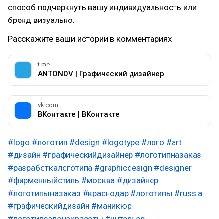
способ подчеркнуть вашу индивидуальность или
бренд визуально.
Расскажите ваши истории в комментариях
t.me
ANTONOV | Графический дизайнер
vk.com
ВКонтакте | ВКонтакте
#logo
#логотип
#design
#logotype
#лого
#art
#дизайн
#графическийдизайнер
#логотипназаказ
#разработкалоготипа
#graphicdesign
#designer
#фирменныйстиль
#москва
#дизайнер
#логотипыназаказ
#краснодар
#логотипы
#russia
#графическийдизайн
#маникюр
#логотипсалонакрасоты
#интерьер