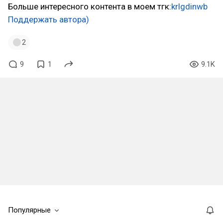
Больше интересного контента в моем тгк:
krlgdinwb
Поддержать автора)
2
9
1
9.1K
Популярные