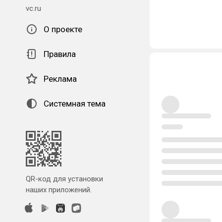
vc.ru
О проекте
Правила
Реклама
Системная тема
QR-код для установки
наших приложений.