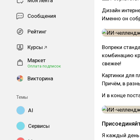
Моя лента
Дизайн интерне
Сообщения
Именно он собр
Рейтинг
Курсы
Вопреки станда
комбинацию кру
Маркет
свежее!
Оплата подписок
Картинки для п
Викторина
Причём, в разны
И в конце пост
Темы
AI
Присоединяйт
Сервисы
Я каждый день 