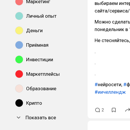
Маркетинг
выбираем интер
сайта/сервиса
Личный опыт
Можно сделать 
понедельник в 
Деньги
Не стесняйтесь
Приёмная
.
Инвестиции
.
.
Маркетплейсы
#
нейросети,
#
ф
Образование
#иичеллендж
Крипто
2
Показать все