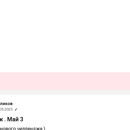
Еликов
05.2025
 . Май 3
нового челленджа )