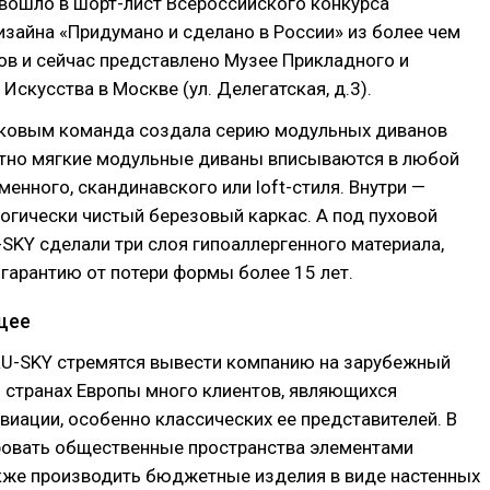
 вошло в шорт-лист Всероссийского конкурса
зайна «Придумано и сделано в России» из более чем
в и сейчас представлено Музее Прикладного и
Искусства в Москве (ул. Делегатская, д.3).
аковым команда создала серию модульных диванов
ятно мягкие модульные диваны вписываются в любой
менного, скандинавского или loft-стиля. Внутри —
огически чистый березовый каркас. А под пуховой
SKY сделали три слоя гипоаллергенного материала,
гарантию от потери формы более 15 лет.
щее
RU-SKY стремятся вывести компанию на зарубежный
 странах Европы много клиентов, являющихся
виации, особенно классических ее представителей. В
ровать общественные пространства элементами
акже производить бюджетные изделия в виде настенных