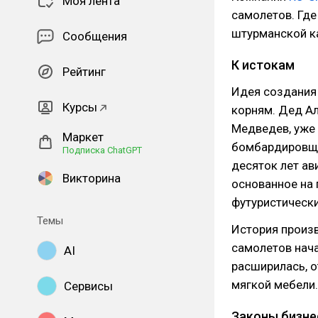
Моя лента
самолетов. Где
штурманской ка
Сообщения
К истокам
Рейтинг
Идея создания 
Курсы
корням. Дед А
Медведев, уже
Маркет
бомбардировщик
Подписка ChatGPT
десяток лет ав
Викторина
основанное на 
футуристически
Темы
История произв
самолетов нача
AI
расширилась, 
мягкой мебели.
Сервисы
Законы бизне