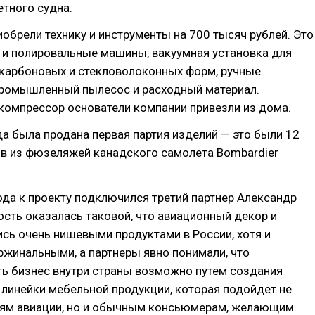
тного судна.
обрели технику и инструменты на 700 тысяч рублей. Это
и полировальные машины, вакуумная установка для
карбоновых и стекловолоконных форм, ручные
промышленный пылесос и расходный материал.
компрессор основатели компании привезли из дома.
а была продана первая партия изделий — это были 12
ов из фюзеляжей канадского самолета Bombardier
ода к проекту подключился третий партнер Александр
ость оказалась таковой, что авиационный декор и
сь очень нишевыми продуктами в России, хотя и
жинальными, а партнеры явно понимали, что
ь бизнес внутри страны возможно путем создания
линейки мебельной продукции, которая подойдет не
лям авиации, но и обычным консьюмерам, желающим