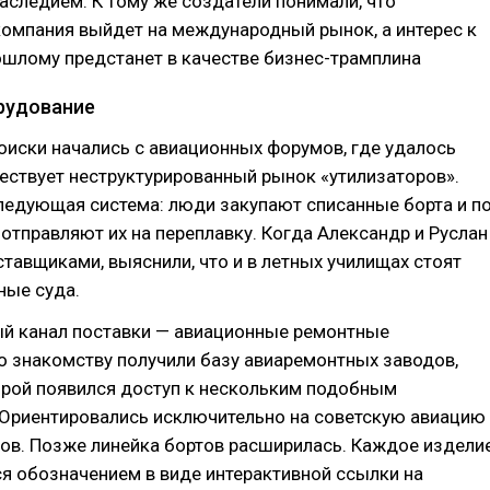
следием. К тому же создатели понимали, что
компания выйдет на международный рынок, а интерес к
ошлому предстанет в качестве бизнес-трамплина
рудование
иски начались с авиационных форумов, где удалось
ществует неструктурированный рынок «утилизаторов».
ледующая система: люди закупают списанные борта и п
отправляют их на переплавку. Когда Александр и Руслан
ставщиками, выяснили, что и в летных училищах стоят
ные суда.
й канал поставки — авиационные ремонтные
о знакомству получили базу авиаремонтных заводов,
орой появился доступ к нескольким подобным
 Ориентировались исключительно на советскую авиацию
ов. Позже линейка бортов расширилась. Каждое издели
я обозначением в виде интерактивной ссылки на