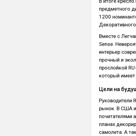
В итоге кресло
предметного ди
1200 номинанто
Декоративного 
Вместе с Легч
Sense. Неверо
интерьер совре
прочный и экол
прослойкой RU-
который имеет 
Цели на буду
Руководители 
рынок. В США и
почитателями а
планах декори
самолета. А т