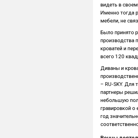
видеть в свое
Именно тогда 
мебели, не свя
Было принято 
производства п
кроватей и пер
всего 120 квад
Диваны и крова
производственн
– RU-SKY. Для 
партнеры реши
небольшую пол
гравировкой о
год значитель
соответственно
Венцы деятел