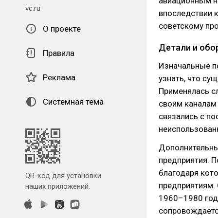
авиационным на
vc.ru
впоследствии 
советскому пр
О проекте
Детали и обо
Правила
Изначальные по
Реклама
узнать, что су
Применялась с
Системная тема
своим каналам 
связались с по
неиспользован
Дополнительны
предприятия. П
благодаря кот
QR-код для установки
предприятиям.
наших приложений.
1960–1980 год
сопровождаетс