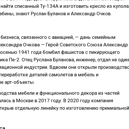
 найти списанный Ту-134А и изготовить кресло из купола
бины, знают Руслан Буланов и Александр Очков.
бизнеса, связанного с авиацией, — дань семейным
лександра Очкова — Герой Советского Союза Александр
 осенью 1941 года бомбил фашистов с пикирующего
а Пе-2. Отец Руслана Буланова, инженер, отдал не один
иационной индустрии. Вдвоем они открыли производство
переработке деталей самолетов в мебель и
е арт-объекты.
одства мебели и функционального декора из частей
лась в Москве в 2017 году. В 2020 году компания
открыв отдельную линейку по изготовлению премиально
са