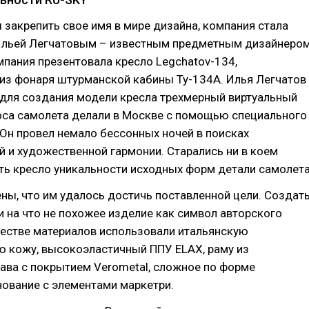
 закрепить свое имя в мире дизайна, компания стала
Ильей Легчатовым – известным предметным дизайнером
мпания презентовала кресло Legchatov-134,
из фонаря штурманской кабины Ту-134А. Илья Легчатов
 для создания модели кресла трехмерный виртуальный
оса самолета делали в Москве с помощью специального
Он провел немало бессонных ночей в поисках
 и художественной гармонии. Старались ни в коем
ть кресло уникальности исходных форм детали самолета
ны, что им удалось достичь поставленной цели. Создат
и на что не похожее изделие как символ авторского
честве материалов использовали итальянскую
ю кожу, высокоэластичный ППУ ELAX, раму из
ава с покрытием Verometal, сложное по форме
ование с элементами маркетри.