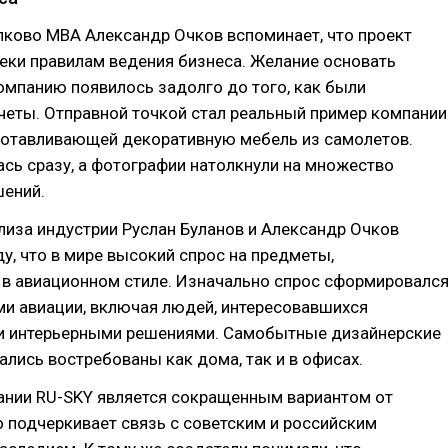
лково MBA Александр Очков вспоминает, что проект
еки правилам ведения бизнеса. Желание основать
мпанию появилось задолго до того, как были
четы. Отправной точкой стал реальный пример компании
зготавливающей декоративную мебель из самолетов.
сь сразу, а фотографии натолкнули на множество
шений.
лиза индустрии Руслан Буланов и Александр Очков
у, что в мире высокий спрос на предметы,
 в авиационном стиле. Изначально спрос сформировалс
ми авиации, включая людей, интересовавшихся
 интерьерными решениями. Самобытные дизайнерские
лись востребованы как дома, так и в офисах.
ании RU-SKY является сокращенным вариантом от
но подчеркивает связь с советским и российским