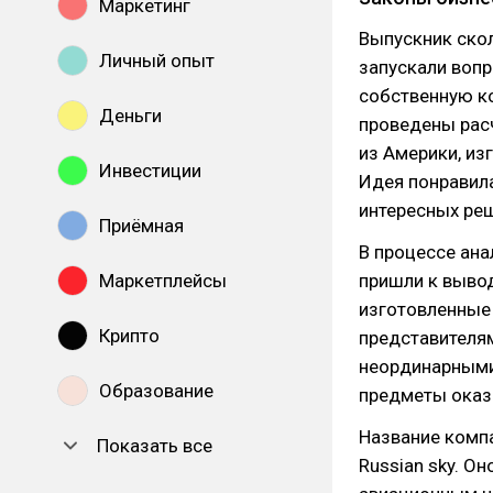
Маркетинг
Выпускник ско
Личный опыт
запускали вопр
собственную ко
Деньги
проведены рас
из Америки, и
Инвестиции
Идея понравила
интересных ре
Приёмная
В процессе ана
Маркетплейсы
пришли к вывод
изготовленные
Крипто
представителя
неординарными
Образование
предметы оказа
Название комп
Показать все
Russian sky. О