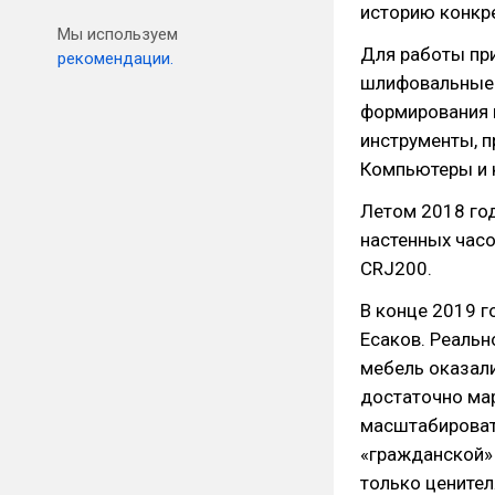
историю конкре
Мы используем
Для работы при
рекомендации.
шлифовальные 
формирования 
инструменты, 
Компьютеры и 
Летом 2018 год
настенных час
CRJ200.
В конце 2019 г
Есаков. Реальн
мебель оказали
достаточно мар
масштабироват
«гражданской» 
только цените