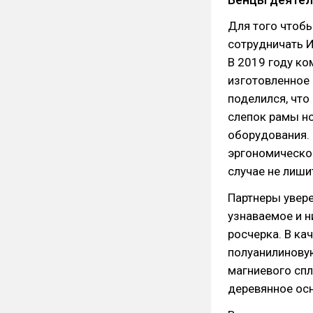
Для того чтобы
сотрудничать 
В 2019 году ко
изготовленное 
поделился, что
слепок рамы н
оборудования. 
эргономической
случае не лиши
Партнеры увере
узнаваемое и н
росчерка. В ка
полуанилинову
магниевого спл
деревянное осн