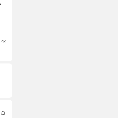
м
3.9K