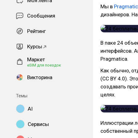
Моя лента
Мы в
Pragmati
дизайнеров. На
Сообщения
Рейтинг
В паке 24 объе
Курсы
интерфейсов. 
Pragmatica.
Маркет
eSIM для поездок
Как обычно, отд
Викторина
(CC BY 4.0). Э
создавать прои
целях.
Темы
AI
Иллюстрации л
Сервисы
собственный п