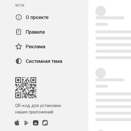
vc.ru
О проекте
Правила
Реклама
Системная тема
QR-код для установки
наших приложений.