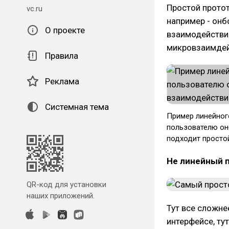
Простой протот
vc.ru
например - онб
О проекте
взаимодействи
микровзаимдей
Правила
Реклама
Системная тема
Пример линейного
пользователю он
подходит просто
Не линейный 
QR-код для установки
наших приложений.
Тут все сложне
интерфейсе, ту