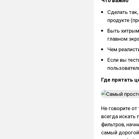
Что важно
Сделать так,
продукте (п
Быть хитрым 
главном экр
Чем реалист
Если вы тест
пользовател
Где прятать ц
Не говорите от
всегда искать 
фильтров, начн
самый дорогой 