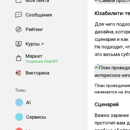
Моя лента
Юзабилити-те
Сообщения
Для чего подх
Рейтинг
дизайна, кото
сценарии и как
Курсы
Не подходит, ч
это весьма суб
Маркет
Подписка ChatGPT
Викторина
План проведения
Темы
начинается на эт
AI
Сценарий
Важно заранее 
Сервисы
прототип вам д