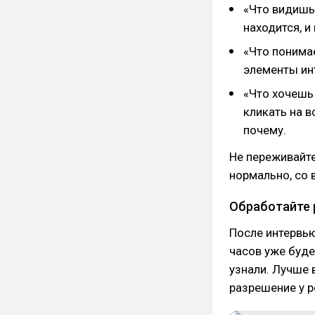
«Что видишь?
находится, и
«Что понима
элементы ин
«Что хочешь
кликать на в
почему.
Не переживайте
нормально, со 
Обработайте 
После интервью
часов уже буд
узнали. Лучше 
разрешение у р