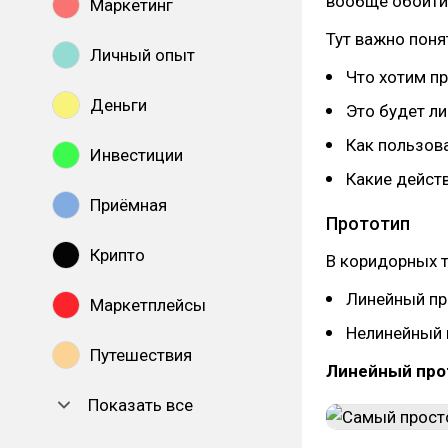
вообще обойтис
Маркетинг
Тут важно пон
Личный опыт
Что хотим п
Деньги
Это будет л
Как пользов
Инвестиции
Какие дейст
Приёмная
Прототип
Крипто
В коридорных т
Линейный пр
Маркетплейсы
Нелинейный 
Путешествия
Линейный про
Показать все