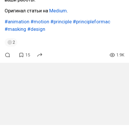
Оригинал статьи на
Medium
.
#animation
#motion
#principle
#principleformac
#masking
#design
2
15
1.9K