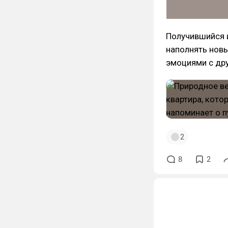
Получившийся и
наполнять новы
эмоциями с др
2
8
2