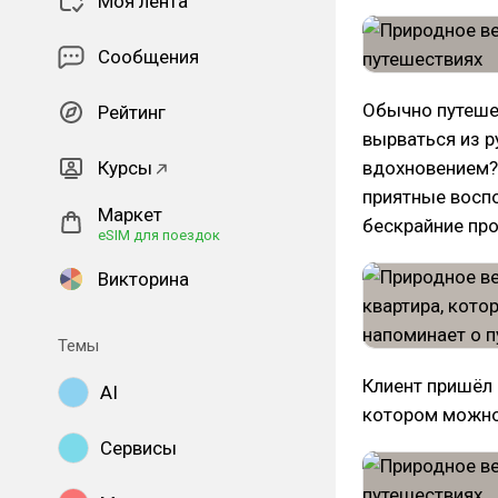
Моя лента
Сообщения
Обычно путеше
Рейтинг
вырваться из р
Курсы
вдохновением? 
приятные восп
Маркет
бескрайние про
eSIM для поездок
Викторина
Темы
Клиент пришёл 
AI
котором можно 
Сервисы