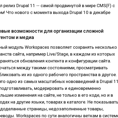
л релиз Drupal 11 -- самой продвинутой в мире CMS(F) с
! Что нового с момента выхода Drupal 10 в декабре
вые возможности для организации сложной
тентом и медиа
ный модуль Workspaces позволяет сохранять несколько
анств сайта, например Live/Stage, в каждом из которых
раняться обновления контента и конфигурации сайта.
чаться между такими состояниями, просматривать
бликовать их из одного рабочего пространства в другое.
это одно из самых масштабных нововведений в Drupal 11
подготавливать, модерировать и единовременно
ьшие изменения на сайте, не только в его коде, но и в
водах на другие языки, товарах в каталоге. Не показыват
едоделанные страницы, недозаполненные товары,
еводы. Workspaces по сути аналогичны веткам в систем