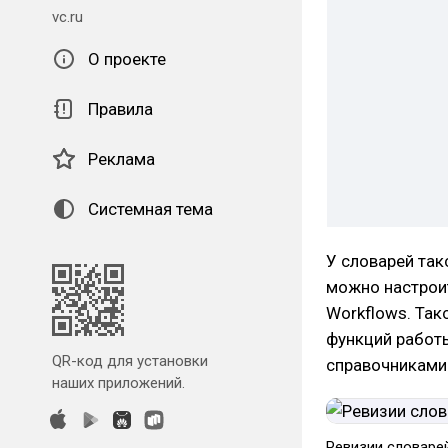
vc.ru
О проекте
Правила
Реклама
Системная тема
У словарей так
можно настрои
Workflows. Так
функций работы
QR-код для установки
справочниками 
наших приложений.
Ревизии словаре