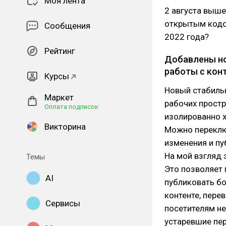
Моя лента
2 августа выше
открытым кодом
Сообщения
2022 года?
Рейтинг
Добавлены но
работы с кон
Курсы
Новый стабиль
Маркет
рабочих простр
Оплата подписок
изолированно х
Викторина
Можно переклю
изменения и пу
На мой взгляд 
Темы
Это позволяет 
AI
публиковать бол
контенте, пере
Сервисы
посетителям н
устаревшие пер