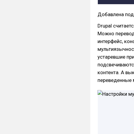
Добавлена подд
Drupal считает
Можно перевод
интерфейс, кон
мультиязычност
устаревшие при
подсвечиваютс
контента. А вы
переведенные 