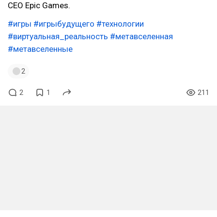
CEO Epic Games.
#игры
#игрыбудущего
#технологии
#виртуальная_реальность
#метавселенная
#метавселенные
2
2
1
211