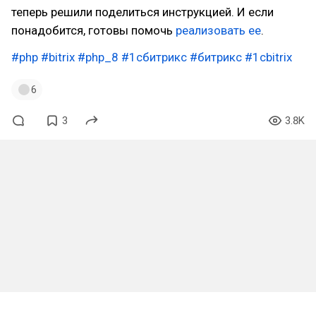
теперь решили поделиться инструкцией. И если
понадобится, готовы помочь
реализовать ее
.
#php
#bitrix
#php_8
#1сбитрикс
#битрикс
#1cbitrix
6
3
3.8K