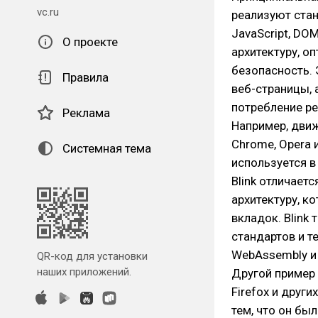
vc.ru
реализуют стан
JavaScript, DO
О проекте
архитектуру, о
безопасность. 
Правила
веб-страницы, 
потребление ре
Реклама
Например, движ
Chrome, Opera 
Системная тема
используется в
Blink отличает
архитектуру, к
вкладок. Blink
стандартов и т
WebAssembly и 
QR-код для установки
наших приложений.
Другой пример 
Firefox и други
тем, что он бы