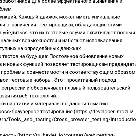
азработчиков для более эффективного выявления и
блем.
функций: Каждый движок может иметь уникальные
ли ограничения. Тестировщики, обладающие этими
т убедиться, что их тестовые случаи охватывают полный
ональных возможностей и избегают использования
тупных на определённых движках.
х тестов на будущее: Постоянное обновление новых
в и новых функций позволяет тестировщикам предвидет
 проблемы совместимости и соответствующим образом
вои тестовые наборы. Этот проактивный подход
 регрессии и обеспечивает плавный пользовательский
азвития веб-технологий.
и на статьи и материалы по данной тематике:
осс-браузерное тестирование (https://developer. mozilla.
arn/Tools_and_testing/Cross_browser_testing/Introductio
ность (https://ru. hexlet. io/courses/web-testing-