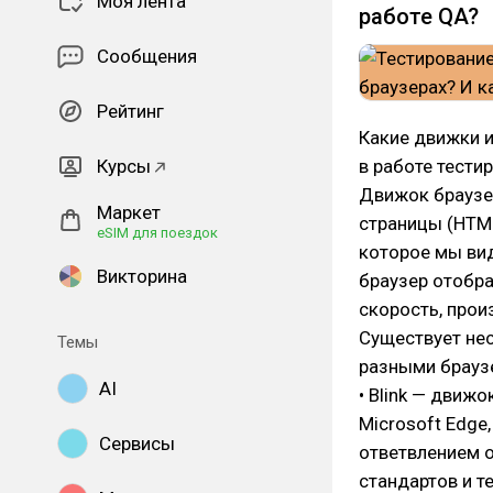
Моя лента
работе QA?
Сообщения
Рейтинг
Какие движки и
Курсы
в работе тести
Движок браузер
Маркет
страницы (HTML,
eSIM для поездок
которое мы вид
Викторина
браузер отобра
скорость, прои
Существует не
Темы
разными браузе
AI
• Blink — движ
Microsoft Edge,
Сервисы
ответвлением 
стандартов и т