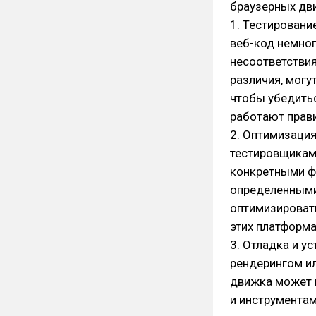
браузерных дви
1. Тестирован
веб-код немног
несоответствия
различия, могу
чтобы убедитьс
работают прави
2. Оптимизация
тестировщикам 
конкретными ф
определенными
оптимизировать
этих платформа
3. Отладка и у
рендерингом и
движка может 
и инструментам