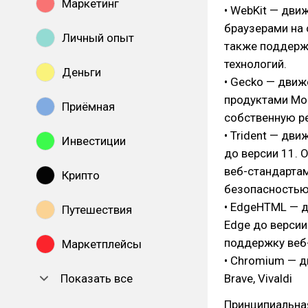
Маркетинг
• WebKit — дви
браузерами на 
Личный опыт
также поддерж
технологий.
Деньги
• Gecko — движ
продуктами Moz
Приёмная
собственную ре
• Trident — дви
Инвестиции
до версии 11. 
веб-стандарта
Крипто
безопасностью
• EdgeHTML — д
Путешествия
Edge до версии
поддержку веб-
Маркетплейсы
• Chromium — д
Показать все
Brave, Vivaldi
Принципиальная