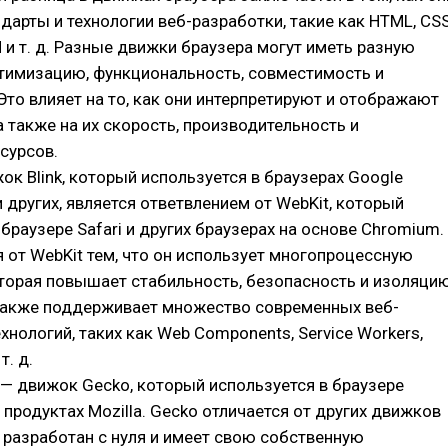
дарты и технологии веб-разработки, такие как HTML, CSS
M и т. д. Разные движки браузера могут иметь разную
птимизацию, функциональность, совместимость и
Это влияет на то, как они интерпретируют и отображают
а также на их скорость, производительность и
сурсов.
ок Blink, который используется в браузерах Google
и других, является ответвлением от WebKit, который
 браузере Safari и других браузерах на основе Chromium.
ся от WebKit тем, что он использует многопроцессную
оторая повышает стабильность, безопасность и изоляци
 также поддерживает множество современных веб-
ехнологий, таких как Web Components, Service Workers,
т. д.
— движок Gecko, который используется в браузере
х продуктах Mozilla. Gecko отличается от других движков
л разработан с нуля и имеет свою собственную