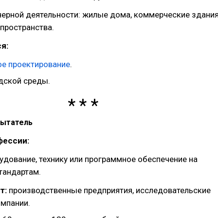
ерной деятельности: жилые дома, коммерческие здания
пространства.
я:
ое проектирование
.
дской среды.
пытатель
фессии:
удование, технику или программное обеспечение на
тандартам.
т:
производственные предприятия, исследовательские
омпании.