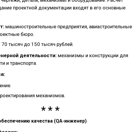
чертежи, детали, механизмы и оборудование. Расчёт
дание проектной документации входят в его основные
т:
машиностроительные предприятия, авиастроительные
роектные бюро.
 70 тысяч до 150 тысяч рублей.
нерной деятельности:
механизмы и конструкции для
и и транспорта.
я:
ение.
проектирования механизмов.
 обеспечению качества (QA-инженер)
фессии: