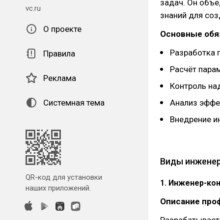
задач. Он объе
vc.ru
знаний для соз
О проекте
Основные обя
Разработка п
Правила
Расчёт пара
Реклама
Контроль на
Анализ эффе
Системная тема
Внедрение ин
Виды инженер
QR-код для установки
1. Инженер-ко
наших приложений.
Описание про