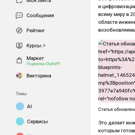
Моя лента
и цифровизации
всему миру в 2
Сообщения
области инжене
возобновляемы
Рейтинг
Курсы
Маркет
Подписка ChatGPT
Викторина
Темы
AI
Статья обновлена
Сервисы
Это делает инж
которым готов