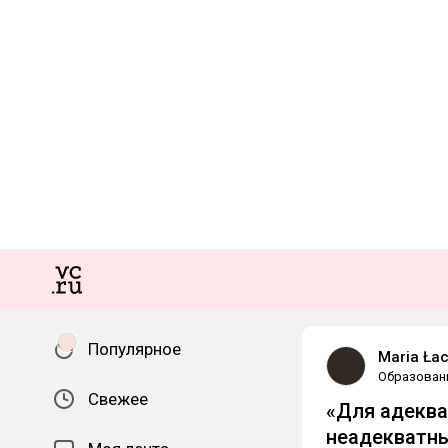
Популярное
Maria Łac
Образован
Свежее
«Для адеква
неадекватны