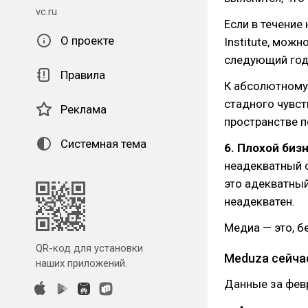
vc.ru
Если в течение
О проекте
Institute, можн
следующий год 
Правила
К абсолютному
стадного чувст
Реклама
пространстве 
Системная тема
6. Плохой биз
неадекватный с
это адекватный
неадекватен.
Медиа — это, б
QR-код для установки
Meduza сейча
наших приложений.
Данные за февр