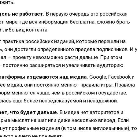
ыжить.
дель не работает.
В первую очередь это российская
нет-мире, где вся информация бесплатна, сложно брать
й-либо вид контента.
 практика российских изданий, которые перешли на
, они достигли определенного предела подписчиков. И 
мал — проекту невозможно расти дальше. При этом
 постоянно расширяться и увеличивать аудиторию.
платформы издеваются над медиа.
Google, Facebook и
ее медиа, они постоянно меняют правила игры. Правила
форм меняются чаще, чем в российском государстве.
алась еще более непредсказуемой и ненадежной.
нает, что будет дальше.
В медиа нет авторитетов и
орые мыслят на шаг или даже несколько вперед. Если
ишут профильные издания (в том числе англоязычные), то
 никто ничего не понимает.