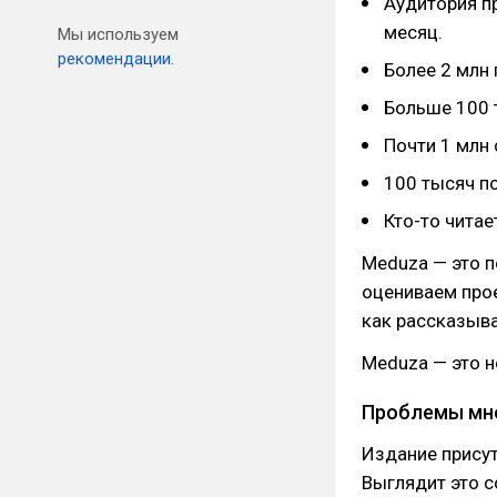
Аудитория п
месяц.
Мы используем
рекомендации.
Более 2 млн 
Больше 100 
Почти 1 млн 
100 тысяч п
Кто-то читае
Meduza — это п
оцениваем прое
как рассказыва
Meduza — это не
Проблемы мн
Издание присут
Выглядит это с