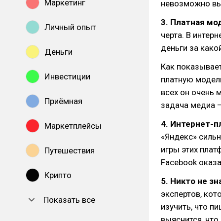
Маркетинг
невозможно в
3. Платная мо
Личный опыт
черта. В интер
деньги за како
Деньги
Как показывает
Инвестиции
платную модель
всех он очень 
Приёмная
задача медиа —
4. Интернет-
Маркетплейсы
«Яндекс» сильн
игры этих плат
Путешествия
Facebook оказ
Крипто
5. Никто не з
экспертов, кот
Показать все
изучить, что п
выяснится, что