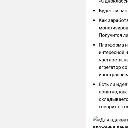
«Одноклассни
Будет ли рас
Как заработ
монетизиров
Получится ли
Платформа н
интересной н
частности, н
агрегатор с
иностранны
Есть ли иде
понятно, как
складывается
говорит о то