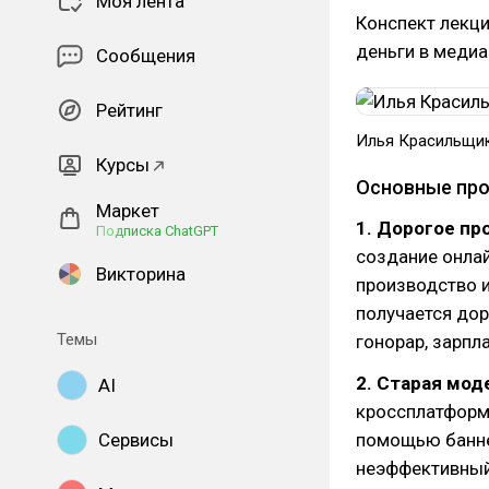
Моя лента
Конспект лекци
деньги в медиа
Сообщения
Рейтинг
Илья Красильщи
Курсы
Основные пр
Маркет
1. Дорогое пр
Подписка ChatGPT
создание онлай
Викторина
производство и
получается дор
Темы
гонорар, зарпл
2. Старая мод
AI
кроссплатформ
Сервисы
помощью баннер
неэффективный 