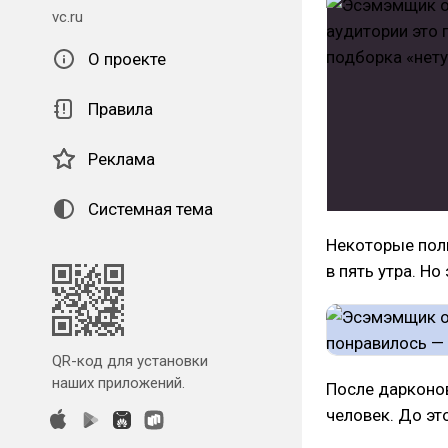
vc.ru
О проекте
Правила
Реклама
Системная тема
Некоторые поль
в пять утра. Но
QR-код для установки
наших приложений.
После дарконов
человек. До эт