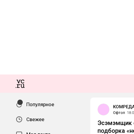
Популярное
КОМРЕДА
Офтоп
18.
Свежее
Эсэмэмщик о
подборка «н