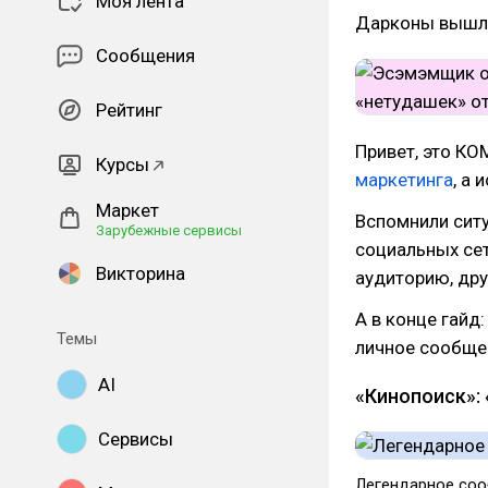
Моя лента
Дарконы вышли.
Сообщения
Рейтинг
Привет, это К
Курсы
маркетинга
, а
Маркет
Вспомнили ситу
Зарубежные сервисы
социальных сет
Викторина
аудиторию, дру
А в конце гайд
Темы
личное сообщен
AI
«Кинопоиск»:
Сервисы
Легендарное со