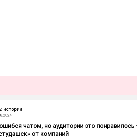
: истории
08.2024
шибся чатом, но аудитории это понравилось
етудашек» от компаний