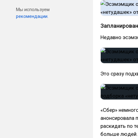
Мы используем
рекомендации.
Запланирован
Недавно эсэмэм
Это сразу подх
«Сбер» немного
анонсировала п
раскидать по т
больше людей.