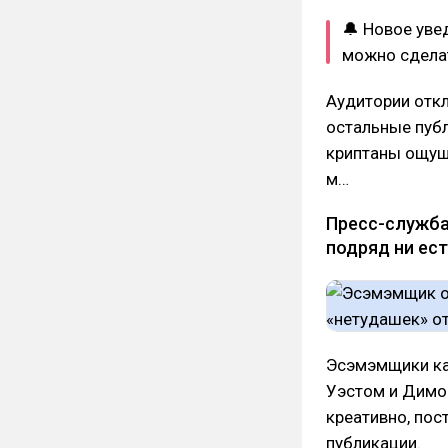
🔔 Новое уве
можно сдел
Аудитории откл
остальные публ
криптаны ощуща
м…
Пресс-служба
подряд ни ест
Эсэмэмщики ка
Уэстом и Димо
креативно, пос
публикации.