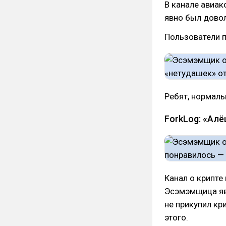
В канале авиак
явно был довол
Пользователи п
Ребят, нормаль
ForkLog: «Алё
Канал о крипте
Эсэмэмщица явн
не прикупил кр
этого.