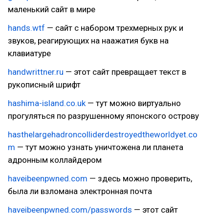
маленький сайт в мире
hands.wtf
— сайт с набором трехмерных рук и
звуков, реагирующих на наажатия букв на
клавиатуре
handwrittner.ru
— этот сайт превращает текст в
рукописный шрифт
hashima-island.co.uk
— тут можно виртуально
прогуляться по разрушенному японского острову
hasthelargehadroncolliderdestroyedtheworldyet.co
m
— тут можно узнать уничтожена ли планета
адронным коллайдером
haveibeenpwned.com
— здесь можно проверить,
была ли взломана электронная почта
haveibeenpwned.com/passwords
— этот сайт