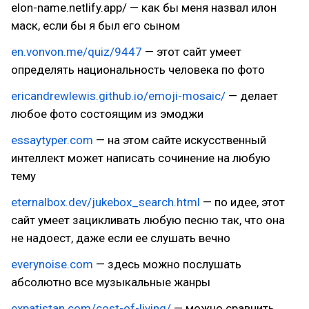
elon-name.netlify.app/ — как бы меня назвал илон
маск, если бы я был его сыном
en.vonvon.me/quiz/9447
— этот сайт умеет
определять национальность человека по фото
ericandrewlewis.github.io/emoji-mosaic/
— делает
любое фото состоящим из эмоджи
essaytyper.com
— на этом сайте искусственный
интеллект может написать сочинение на любую
тему
eternalbox.dev/jukebox_search.html
— по идее, этот
сайт умеет зацикливать любую песню так, что она
не надоест, даже если ее слушать вечно
everynoise.com
— здесь можно послушать
абсолютно все музыкальные жанры
expatistan.com/cost-of-living/
— можно сравнить