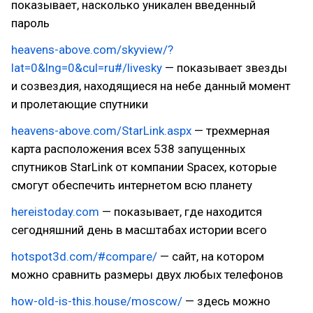
показывает, насколько уникален введенный
пароль
heavens-above.com/skyview/?
lat=0&lng=0&cul=ru#/livesky
— показывает звезды
и созвездия, находящиеся на небе данный момент
и пролетающие спутники
heavens-above.com/StarLink.aspx
— трехмерная
карта расположения всех 538 запущенных
спутников StarLink от компании Spacex, которые
смогут обеспечить интернетом всю планету
hereistoday.com
— показывает, где находится
сегодняшний день в масштабах истории всего
hotspot3d.com/#compare/
— сайт, на котором
можно сравнить размеры двух любых телефонов
how-old-is-this.house/moscow/
— здесь можно