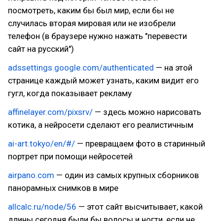
посмотреть, каким бы был мир, если бы не
случилась вторая мировая или не изобрели
телефон (в браузере нужно нажать "перевести
сайт на русский")
adssettings.google.com/authenticated
— на этой
странице каждый может узнать, каким видит его
гугл, когда показывает рекламу
affinelayer.com/pixsrv/
— здесь можно нарисовать
котика, а нейросети сделают его реалистичным
ai-art.tokyo/en/#/
— превращаем фото в старинный
портрет при помощи нейросетей
airpano.com
— один из самых крупных сборников
панорамных снимков в мире
allcalc.ru/node/56
— этот сайт высчитывает, какой
длины сегодня были бы волосы и ногти, если не