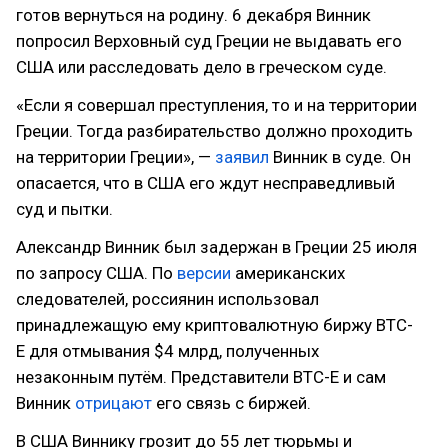
готов вернуться на родину. 6 декабря Винник
попросил Верховный суд Греции не выдавать его
США или расследовать дело в греческом суде.
«Если я совершал преступления, то и на территории
Греции. Тогда разбирательство должно проходить
на территории Греции», —
заявил
Винник в суде. Он
опасается, что в США его ждут несправедливый
суд и пытки.
Александр Винник был задержан в Греции 25 июля
по запросу США. По
версии
американских
следователей, россиянин использовал
принадлежащую ему криптовалютную биржу BTC-
E для отмывания $4 млрд, полученных
незаконным путём. Представители BTC-E и сам
Винник
отрицают
его связь с биржей.
В США Виннику грозит до 55 лет тюрьмы и