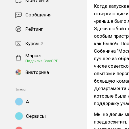
Моя лента
Когда запускае
отвергающие и
Сообщения
«раньше было л
Здесь любой ша
Рейтинг
особым пристра
Курсы
как было!». По
Собянина "Мос
Маркет
лучшее из обра
Подписка ChatGPT
числе советско
Викторина
опытом и перс
большую коман
Департамента 
Темы
которые были и
AI
поддержку уча
Мы не делим ми
Сервисы
предвосхитить