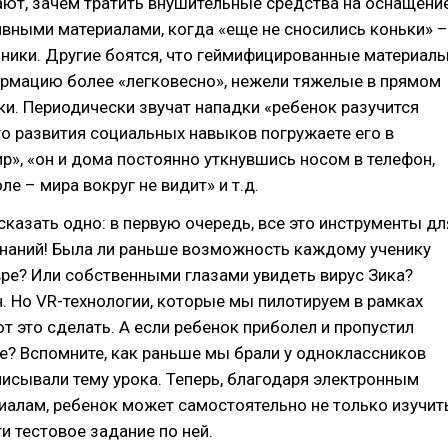
ют, зачем тратить внушительные средства на оснащени
вными материалами, когда «еще не сносились коньки» –
ники. Другие боятся, что геймифицированные материал
рмацию более «легковесно», нежели тяжелые в прямом
и. Периодически звучат нападки «ребенок разучится
то развития социальных навыков погружаете его в
р», «он и дома постоянно уткнувшись носом в телефон,
ле – мира вокруг не видит» и т.д.
 сказать одно: в первую очередь, все это инструменты дл
знаний! Была ли раньше возможность каждому ученику
ре? Или собственными глазами увидеть вирус Зика?
. Но VR-технологии, которые мы пилотируем в рамках
 это сделать. А если ребенок приболел и пропустил
е? Вспомните, как раньше мы брали у одноклассников
писывали тему урока. Теперь, благодаря электронным
алам, ребенок может самостоятельно не только изучит
ти тестовое задание по ней.