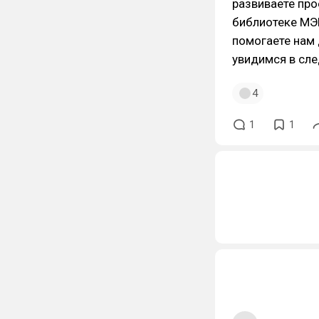
развиваете про
библиотеке МЭШ
помогаете нам 
увидимся в сл
4
1
1