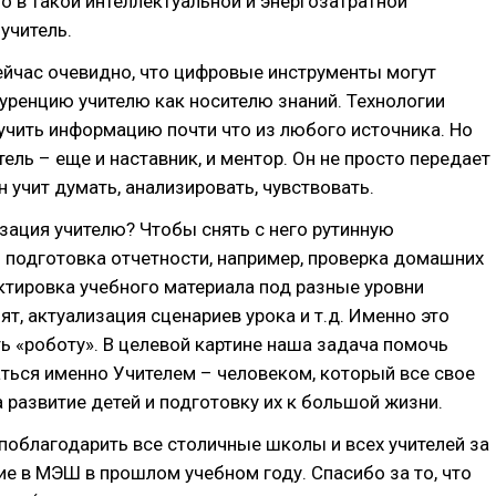
о в такой интеллектуальной и энергозатратной
учитель.
ейчас очевидно, что цифровые инструменты могут
уренцию учителю как носителю знаний. Технологии
чить информацию почти что из любого источника. Но
ель – еще и наставник, и ментор. Он не просто передает
 учит думать, анализировать, чувствовать.
ация учителю? Чтобы снять с него рутинную
 подготовка отчетности, например, проверка домашних
ктировка учебного материала под разные уровни
ят, актуализация сценариев урока и т.д. Именно это
 «роботу». В целевой картине наша задача помочь
ться именно Учителем – человеком, который все свое
а развитие детей и подготовку их к большой жизни.
 поблагодарить все столичные школы и всех учителей за
ие в МЭШ в прошлом учебном году. Спасибо за то, что