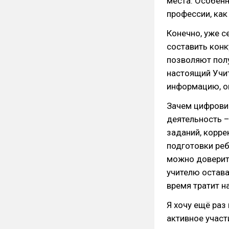
места. Особенн
профессии, как 
Конечно, уже с
составить конк
позволяют полу
настоящий Учит
информацию, он
Зачем цифровиз
деятельность –
заданий, корре
подготовки реб
можно доверить
учителю остава
время тратит н
Я хочу ещё раз
активное участ