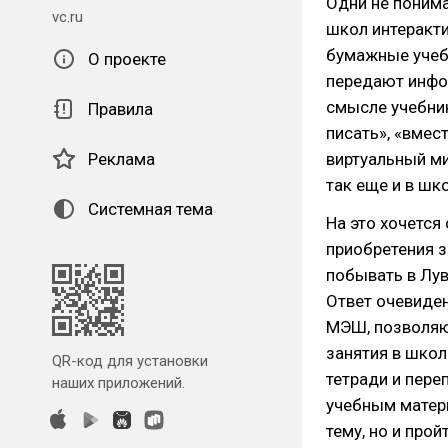
Одни не понима
vc.ru
школ интеракти
бумажные учеб
О проекте
передают инфо
смысле учебник
Правила
писать», «вмес
Реклама
виртуальный ми
так еще и в шко
Системная тема
На это хочется
приобретения 
побывать в Лув
Ответ очевиден
МЭШ, позволяют
занятия в школ
QR-код для установки
тетради и пере
наших приложений.
учебным матери
тему, но и прой