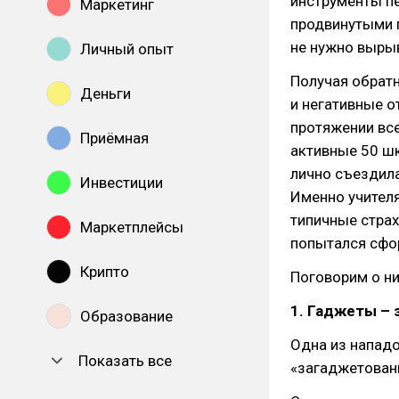
инструменты пе
Маркетинг
продвинутыми п
не нужно вырыв
Личный опыт
Получая обратн
Деньги
и негативные о
протяжении вс
Приёмная
активные 50 ш
лично съездила
Инвестиции
Именно учителя
типичные страх
Маркетплейсы
попытался сфо
Крипто
Поговорим о ни
1. Гаджеты – з
Образование
Одна из нападо
Показать все
«загаджетованн