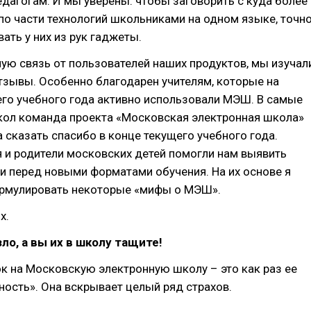
дагогам. И мы уверены: чтобы заговорить с куда более
о части технологий школьниками на одном языке, точн
ать у них из рук гаджеты.
ую связь от пользователей наших продуктов, мы изучал
тзывы. Особенно благодарен учителям, которые на
его учебного года активно использовали МЭШ. В самые
кол команда проекта «Московская электронная школа»
 сказать спасибо в конце текущего учебного года.
 и родители московских детей помогли нам выявить
и перед новыми форматами обучения. На их основе я
рмулировать некоторые «мифы о МЭШ».
х.
ло, а вы их в школу тащите!
к на Московскую электронную школу – это как раз ее
ость». Она вскрывает целый ряд страхов.