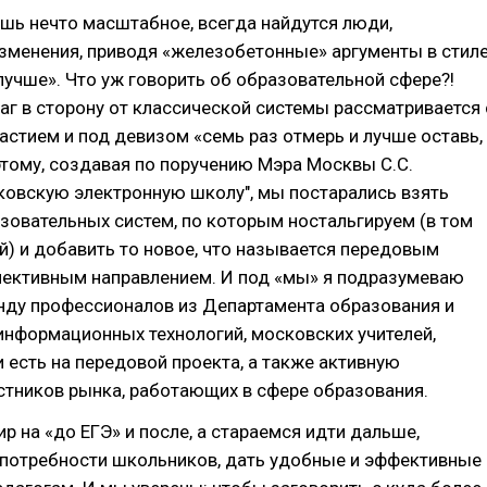
шь нечто масштабное, всегда найдутся люди,
зменения, приводя «железобетонные» аргументы в стил
учше». Что уж говорить об образовательной сфере?!
г в сторону от классической системы рассматривается 
стием и под девизом «семь раз отмерь и лучше оставь,
этому, создавая по поручению Мэра Москвы С.С.
ковскую электронную школу", мы постарались взять
зовательных систем, по которым ностальгируем (в том
й) и добавить то новое, что называется передовым
пективным направлением. И под «мы» я подразумеваю
ду профессионалов из Департамента образования и
информационных технологий, московских учителей,
 есть на передовой проекта, а также активную
стников рынка, работающих в сфере образования.
р на «до ЕГЭ» и после, а стараемся идти дальше,
 потребности школьников, дать удобные и эффективные