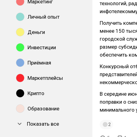
Маркетинг
технологий, ра
инфотелекомму
Личный опыт
Получить компе
менее 150 тыся
Деньги
городской слу
размер субсиди
Инвестиции
обеспечить ко
Приёмная
Конкурсный отб
представителей
Маркетплейсы
некоммерческог
Крипто
В середине июн
поправки о сни
Образование
минимального у
Показать все
2