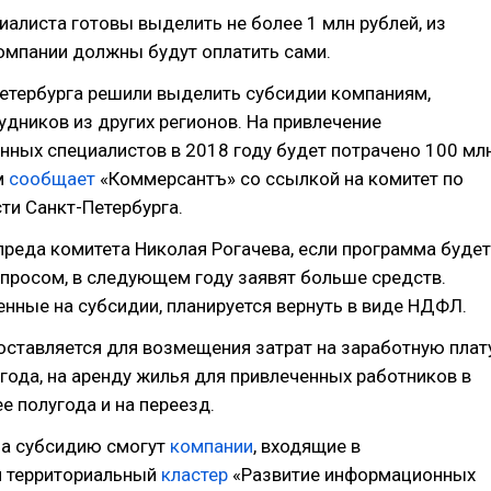
иалиста готовы выделить не более 1 млн рублей, из
омпании должны будут оплатить сами.
Петербурга решили выделить субсидии компаниям,
дников из других регионов. На привлечение
ных специалистов в 2018 году будет потрачено 100 мл
м
сообщает
«Коммерсантъ» со ссылкой на комитет по
сти Санкт-Петербурга.
реда комитета Николая Рогачева, если программа будет
просом, в следующем году заявят больше средств.
енные на субсидии, планируется вернуть в виде НДФЛ.
ставляется для возмещения затрат на заработную плат
 года, на аренду жилья для привлеченных работников в
ее полугода и на переезд.
на субсидию смогут
компании
, входящие в
 территориальный
кластер
«Развитие информационных