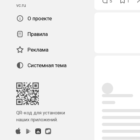
5
1
vc.ru
О проекте
Правила
Реклама
Системная тема
QR-код для установки
наших приложений.