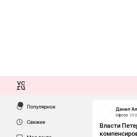
Популярное
Данил А
Офтоп
29.
Свежее
Власти Пет
компенсиров