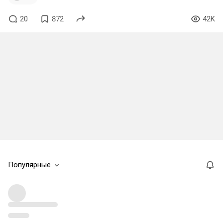
20
872
42K
Популярные